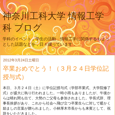
神奈川工科大学 情報工学
科 ブログ
学科のイベント，学生の活動，情報工学に関係するちょっ
とした話題などを，日々綴っています．
2012年3月24日土曜日
卒業おめでとう！（３月２４日学位記
授与式）
本日、３月２４日（土）に学位記授与式（学部卒業式、大学院修了
式）が盛大に執り行われました。一時小雨もありましたが、午後か
らは晴れ間も出て、大勢のご父母も参加されました。学長式辞、理
事長挨拶があり、これから社会へ飛び立つ卒業生らに対して暖かく
励ましの言葉が贈られました。小林厚木市長からも来賓として、祝
辞をいただきました。