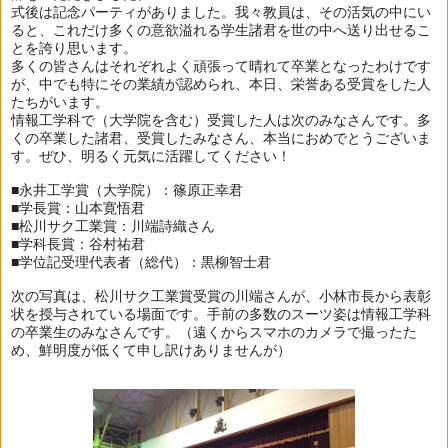
式後は記念パーティがありました。我々教員は、その活気の中にい
ると、これだけ多くの意欲溢れる学生諸君を世の中へ送り出せるこ
とを誇り思います。
多くの皆さんはそれぞれよく頑張って晴れて卒業となったわけです
が、中でも特にその業績が認められ、本日、栄誉ある受賞をした人
たちがいます。
情報工学科で（大学院を含む）受賞した人は次のみなさんです。多
くの卒業した諸君、受賞したみなさん、本当におめでとうございま
す。ぜひ、明るく元気に活躍してください！
■永井工学賞（大学院）：篠原正幸君
■学長賞：山本寛悟君
■松川サク工業賞：川端詩織さん
■学科長賞：谷村祐君
■学位記受理代表者（総代）：黒柳智士君
次の写真は、松川サク工業賞受賞の川端さんが、小林市長から表彰
状を授与されている場面です。手前の多数のスーツ姿は情報工学科
の卒業生のみなさんです。（遠くからスマホのカメラで撮ったた
め、鮮明度が低くて申し訳けありませんが）