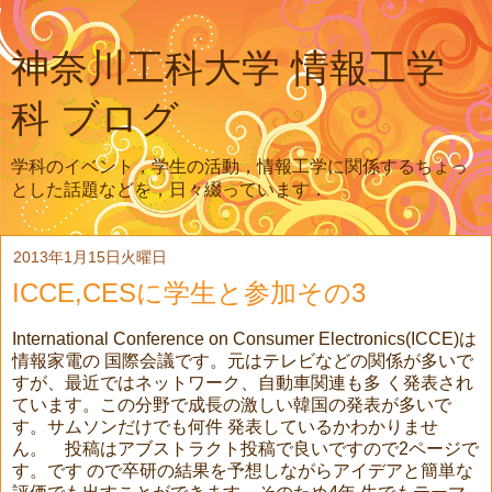
神奈川工科大学 情報工学
科 ブログ
学科のイベント，学生の活動，情報工学に関係するちょっ
とした話題などを，日々綴っています．
2013年1月15日火曜日
ICCE,CESに学生と参加その3
International Conference on Consumer Electronics(ICCE)は
情報家電の 国際会議です。元はテレビなどの関係が多いで
すが、最近ではネットワーク、自動車関連も多 く発表され
ています。この分野で成長の激しい韓国の発表が多いで
す。サムソンだけでも何件 発表しているかわかりませ
ん。 投稿はアブストラクト投稿で良いですので2ページで
す。です ので卒研の結果を予想しながらアイデアと簡単な