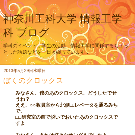
神奈川工科大学 情報工学
科 ブログ
学科のイベント，学生の活動，情報工学に関係するちょっ
とした話題などを，日々綴っています．
2013年5月29日水曜日
ぼくのクロックス
みなさん、僕のあのクロックス、どうしたでせ
うね？
ええ、○○教員室から北側エレベータを通るみち
で、
□□研究室の前で脱いでおいたあのクロックスで
すよ