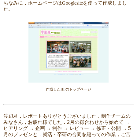
ちなみに，ホームページは
Googlesite
を使って作成しまし
た。
作成した
HP
のトップページ
渡辺君，レポートありがとうございました．制作チームの
みなさん，お疲れ様でした．2月の顔合わせから始めて →
ヒアリング → 企画 → 制作 → レビュー → 修正・公開 → 5
月のプレゼンと，就活・卒研の合間を縫っての作業，ご苦