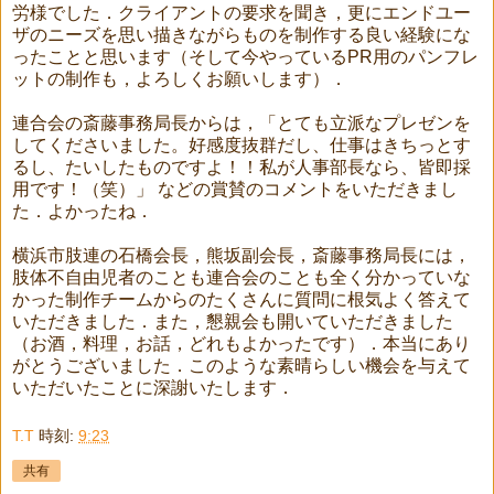
労様でした．クライアントの要求を聞き，更にエンドユー
ザのニーズを思い描きながらものを制作する良い経験にな
ったことと思います（そして今やっているPR用のパンフレ
ットの制作も，よろしくお願いします）．
連合会の斎藤事務局長からは，「とても立派なプレゼンを
してくださいました。好感度抜群だし、仕事はきちっとす
るし、たいしたものですよ！！私が人事部長なら、皆即採
用です！（笑）」 などの賞賛のコメントをいただきまし
た．よかったね．
横浜市肢連の石橋会長，熊坂副会長，斎藤事務局長には，
肢体不自由児者のことも連合会のことも全く分かっていな
かった制作チームからのたくさんに質問に根気よく答えて
いただきました．また，懇親会も開いていただきました
（お酒，料理，お話，どれもよかったです）．本当にあり
がとうございました．このような素晴らしい機会を与えて
いただいたことに深謝いたします．
T.T
時刻:
9:23
共有