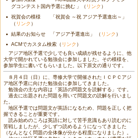
グコンテスト国内予選に挑む 」（
リンク
）
祝賀会の模様 「祝賀会 ～祝 アジア予選進出～」
（
リンク
）
結果のお知らせ 「アジア予選進出」 （
リンク
）
ACMでカスタム検索（
リンク
）
アジア地区予選で少しでも良い成績が残せるように、他
大学で開かれている勉強会に参加しました。その模様を、
参加学生に書いてもらいました。以下原文の通りです。
８月４日（日）に、専修大学で開催されたＩＣＰＣアジ
ア地区予選に向けた勉強会に参加してきました。
勉強会の主な内容は「英語の問題文を読解する」です。
過去に出題された問題を用いて問題文の読解を行いまし
た。
地区予選では問題文が英語になるため、問題を正しく把
握できることが重要です。
読み始めのころは英語に対して苦手意識もあり読むのに
苦戦しましたが、少しずつ読めるようになってきました
（なんとなく問題の全体像が分かる程度になりました）。