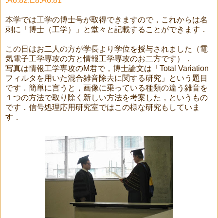
.A6.82.E8.A6.81
本学では工学の博士号が取得できますので，これからは名
刺に「博士（工学）」と堂々と記載することができます．
この日はお二人の方が学長より学位を授与されました（電
気電子工学専攻の方と情報工学専攻のお二方です）．
写真は情報工学専攻のM君で，博士論文は「Total Variation
フィルタを用いた混合雑音除去に関する研究」という題目
です．簡単に言うと，画像に乗っている種類の違う雑音を
１つの方法で取り除く新しい方法を考案した，というもの
です．信号処理応用研究室ではこの様な研究もしていま
す．