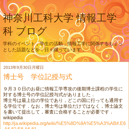
神奈川工科大学 情報工学
科 ブログ
学科のイベント，学生の活動，情報工学に関係するちょっ
とした話題などを，日々綴っています．
2013年9月30日月曜日
博士号 学位記授与式
９月３０日のお昼に情報工学専攻の後期博士課程の学生に
対する博士号の学位記授与式がありました．
博士号は最上位の学位であり，どこの国に行っても通用す
る学位です．なお，博士号は単位だけではなく，博士論文
を書いて提出して，審査に合格することが必要です．
wikipedia
http://ja.wikipedia.org/wiki/%E5%8D%9A%E5%A3%AB#.E6