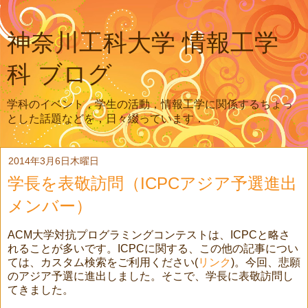
神奈川工科大学 情報工学
科 ブログ
学科のイベント，学生の活動，情報工学に関係するちょっ
とした話題などを，日々綴っています．
2014年3月6日木曜日
学長を表敬訪問（ICPCアジア予選進出
メンバー）
ACM大学対抗プログラミングコンテストは、ICPCと略さ
れることが多いです。ICPCに関する、この他の記事につい
ては、カスタム検索をご利用ください(
リンク
)。今回、悲願
のアジア予選に進出しました。そこで、学長に表敬訪問し
てきました。