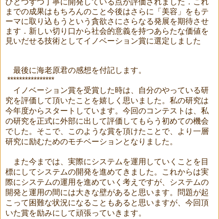
ひとつずつ丁寧に開発している点が評価されました．これ
までの成果はもちろんのこと今後はさらに「美容」をもテ
ーマに取り込もうという貪欲さにさらなる発展を期待させ
ます．新しい切り口から社会的意義を持つあらたな価値を
見いだせる技術としてイノベーション賞に選定しました
最後に海老原君の感想を付記します。
****************
イノベーション賞を受賞した時は、自分のやっている研
究を評価して頂いたことを嬉しく思いました。私の研究は
今年度からスタートしています。今回のコンテストは、私
の研究を正式に外部に出して評価してもらう初めての機会
でした。そこで、このような賞を頂けたことで、より一層
研究に励むためのモチベーションとなりました。
また今までは、実際にシステムを運用していくことを目
標にしてシステムの開発を進めてきました。これからは実
際にシステムの運用を進めていく考えですが、システムの
開発と運用の間には大きな壁があると思います。問題が起
こって困難な状況になることもあると思いますが、今回頂
いた賞を励みにして頑張っていきます。