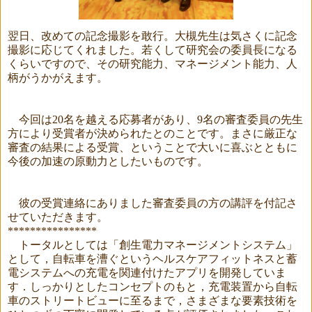
翌日、改めての記念撮影を敢行。大槻先生は気さくに記念
撮影に応じてくれました。若くして研究会の委員長になる
くらいですので、その研究能力、マネージメント能力、人
柄がうかがえます。
今回は
20
名を越える応募者があり、9名の審査委員の先生
方により受賞者が決められたとのことです。まさに厳正な
審査の結果による受賞、ということで大いに喜ぶとともに
今後の加速の原動力としたいものです。
彼の受賞連絡にありました審査委員の方の講評を付記さ
せていただきます。
****************
トータルとしては「創生電力マネージメントシステム」
として，自転車を漕ぐというヘルスケアフィットネスと蓄
電システムへの充電を関連付けたアプリを開発していま
す．しっかりとしたコンセプトのもと，充電装置から自転
車のストリートビューに至るまで，さまざまな要素技術を