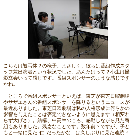
こちらは被写体？の様子。まさしく、彼らは番組作成スタ
ッフ兼出演者という状況でした。あんたはって？小生は撮
影立会いって感じです。番組スポンサーのような感じです
かね。
ところで番組スポンサーといえば、東芝が東芝日曜劇場
やサザエさんの番組スポンサーを降りるというニュースが
最近ありました。東芝日曜劇場は私の人格形成に何らかの
影響を与えたことは否定できないように思えます（相変わ
らず大げさ）。結構、中高生のころ、感動しながら見た番
組もありました。残念なことです。数年前？ですが、子ど
もと一緒に見た”仁”だったかな、は久しぶりに見た連続ド