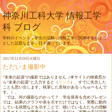
神奈川工科大学 情報工学
科 ブログ
学科のイベント，学生の活動，情報工学に関係するちょっ
とした話題などを，日々綴っています．
2017年11月28日火曜日
ただいま撮影中
“未来の起源”の撮影ではありません（本サイトの検索窓か
ら“未来の起源”と入力すると（
リンク
）、すでに失念した
ことも思い出します。執筆した意味があるっちゅーもんで
す。）。
では、何の撮影なのかって？ 学会発表を含めプレゼン
では、結果のグラフや表を示すだけではなく、実際に動作
している状態などを示すことで、聴いている人たちの理解