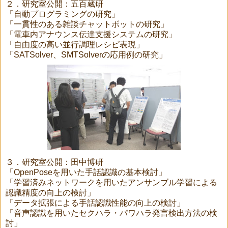
２．研究室公開：五百蔵研
「自動プログラミングの研究」
「一貫性のある雑談チャットボットの研究」
「電車内アナウンス伝達支援システムの研究」
「自由度の高い並行調理レシピ表現」
「SATSolver、SMTSolverの応用例の研究」
３．研究室公開：田中博研
「OpenPoseを用いた手話認識の基本検討」
「学習済みネットワークを用いたアンサンブル学習による
認識精度の向上の検討」
「データ拡張による手話認識性能の向上の検討」
「音声認識を用いたセクハラ・パワハラ発言検出方法の検
討」