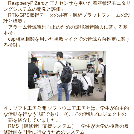
「RaspberryPiZeroと圧力センサを用いた着座状況モニタリ
ングシステムの開発と評価」
「RTK-GPS取得データの共有・解析プラットフォームの設
計と構築」
「アラーム音源識別向上のための環境雑音除去に関する基
本検」
「csp相互相関を用いた複数マイクでの音源方向推定に関す
る検討」
４．ソフト工房公開
ソフトウエア工房とは、学生が自主的
な活動を行なう"場”であり、そこでの活動プロジェクトの
一部を紹介していました。
「RMS（履修管理支援システム）」学生が大学の授業の履
修計画を円滑に行なうためのシステム