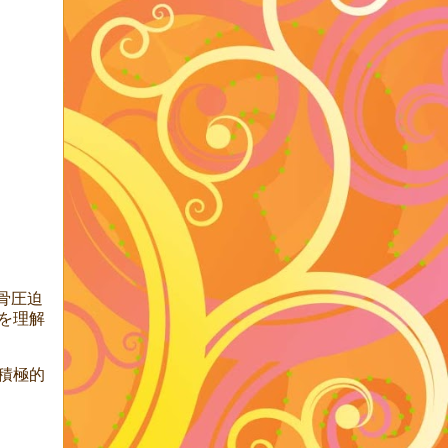
骨圧迫
を理解
積極的