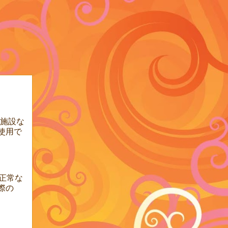
動施設な
使用で
正常な
際の