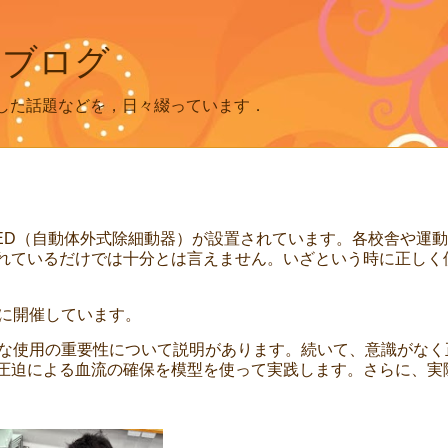
 ブログ
した話題などを，日々綴っています．
AED（自動体外式除細動器）が設置されています。各校舎や運
れているだけでは十分とは言えません。いざという時に正しく
的に開催しています。
切な使用の重要性について説明があります。続いて、意識がなく
圧迫による血流の確保を模型を使って実践します。さらに、実