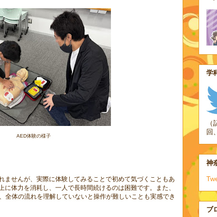
学科
（
回
AED体験の様子
神奈
Tw
れませんが、実際に体験してみることで初めて気づくこともあ
上に体力を消耗し、一人で長時間続けるのは困難です。また、
え、全体の流れを理解していないと操作が難しいことも実感でき
ブ