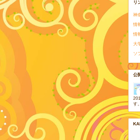
リ
神
情
情
大
ソ
公開
20
す
K