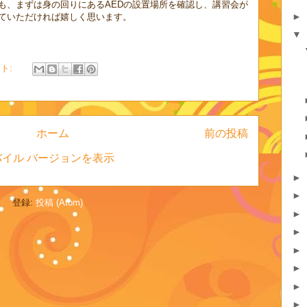
も、まずは身の回りにあるAEDの設置場所を確認し、講習会が
►
ていただければ嬉しく思います。
▼
ント:
ホーム
前の投稿
バイル バージョンを表示
►
►
登録:
投稿 (Atom)
►
►
►
►
►
►