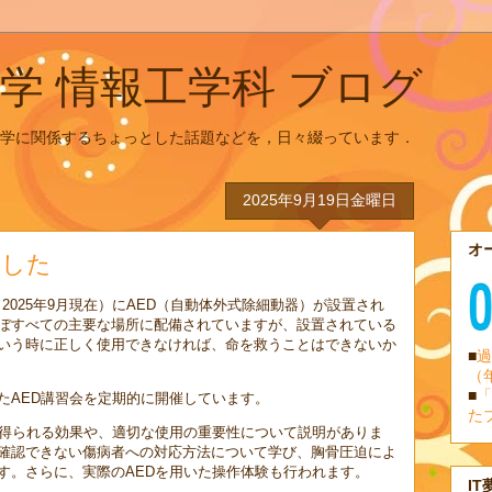
学 情報工学科 ブログ
学に関係するちょっとした話題などを，日々綴っています．
2025年9月19日金曜日
オ
ました
2025年9月現在）にAED（自動体外式除細動器）が設置され
ぼすべての主要な場所に配備されていますが、設置されている
いう時に正しく使用できなければ、命を救うことはできないか
■
過
（
■
「
たAED講習会を定期的に開催しています。
た
て得られる効果や、適切な使用の重要性について説明がありま
確認できない傷病者への対応方法について学び、胸骨圧迫によ
す。さらに、実際のAEDを用いた操作体験も行われます。
IT