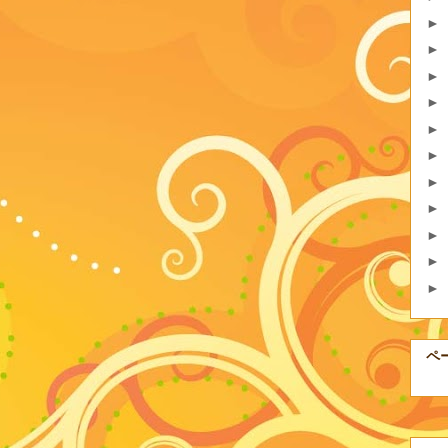
►
►
►
►
►
►
►
►
►
►
►
ペ