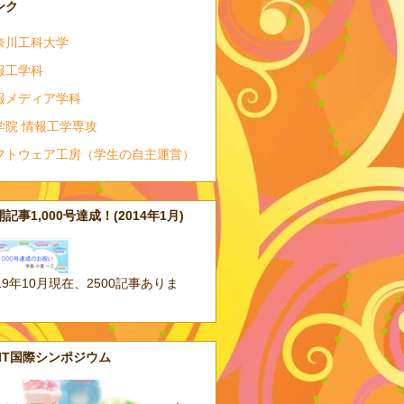
ンク
奈川工科大学
報工学科
報メディア学科
学院 情報工学専攻
フトウェア工房（学生の自主運営）
記事1,000号達成！(2014年1月)
19年10月現在、2500記事ありま
。
AIT国際シンポジウム