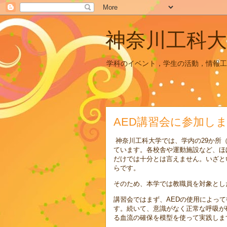
神奈川工科大
学科のイベント，学生の活動，情報工
AED講習会に参加し
神奈川工科大学では、学内の29か所（
ています。各校舎や運動施設など、ほ
だけでは十分とは言えません。いざと
らです。
そのため、本学では教職員を対象とし
講習会ではまず、AEDの使用によっ
す。続いて、意識がなく正常な呼吸が
る血流の確保を模型を使って実践しま