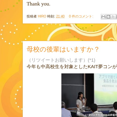
Thank you.
投稿者
HIRO
時刻:
21:40
0 件のコメント:
母校の後輩はいますか？
（リツイートお願いします）(*1)
今年も中高校生を対象としたKAIT夢コン