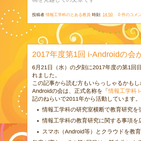
投稿者
情報工学科のとある教員
時刻:
14:50
0 件のコメ
2017年度第1回 i-Androi
6月21日（水）の夕刻に2017年度の第1回目と
れました。
この記事から読む方もいらっしゃるかもしれ
Androidの会は、正式名称を「
情報工学科 i-
記のねらいで2011年から活動しています。
情報工学科の研究室横断で教育研究を
情報工学科の教育研究に関する事項を
スマホ（Android等）とクラウドを