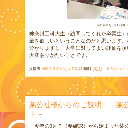
会社説明をしている様
神奈川工科大生（訪問してくれた卒業生）
輩を欲しいということなのだと思います。
分かりますし、大学に対してよい評価を頂
大変ありがたいことです。
投稿者
情報工学科のとある教員
時刻:
10:47
0 件のコメ
某公社様からのご説明 －某
ト－
今年の
3
月？（要確認）から始まった某