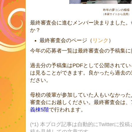
昨年の夢コンの模様
（本家サイトから流用）
最終審査会に進むメンバー決まりました。
か？
最終審査会のページ（
リンク
）
今年の応募者一覧は最終審査会の予稿集に
過去分の予稿集はPDFとして公開されて
は見ることができます。良かったら過去の
ださい。
母校の後輩が参加していた人もいなかった人
審査会にお越しください。最終審査会は、
義棟5階
で行われます。
(*1) 本ブログ記事は自動的にTwitterに投稿
稿を見越しての文章です