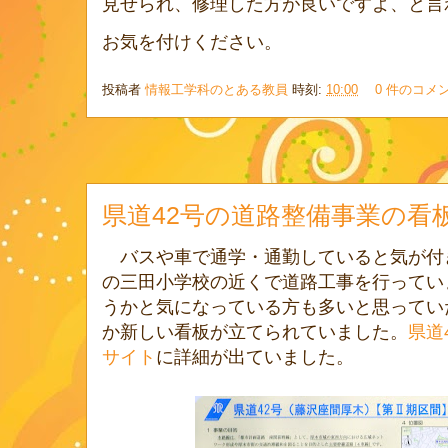
見せられ、修理した方が良いですよ、と言
お気を付けください。
投稿者
情報工学科のとある教員
時刻:
10:00
0 件のコメ
県道42号の道路整備事業の看
バスや車で通学・通勤していると気が付
の三田小学校の近くで道路工事を行ってい
うかと気になっている方も多いと思ってい
か新しい看板が立てられていました。
県道
サイト
に詳細が出ていました。