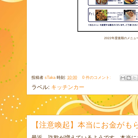
2022年度後期のメニュ
投稿者
sTaka
時刻:
10:00
0 件のコメント:
ラベル:
キッチンカー
【注意喚起】本当にお金がも
最近、詐欺が増えているようです。本当に