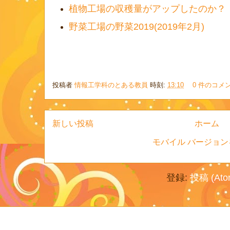
植物工場の収穫量がアップしたのか？（2
野菜工場の野菜2019(2019年2月)
投稿者
情報工学科のとある教員
時刻:
13:10
0 件のコメ
新しい投稿
ホーム
モバイル バージョン
登録:
投稿 (Ato