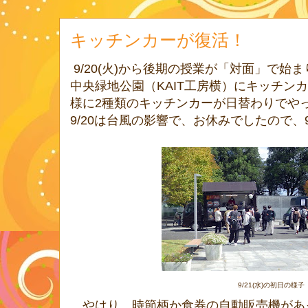
キッチンカーが復活！
9/20(火)から後期の授業が「対面」で始
中央緑地公園（KAIT工房横）にキッチン
様に2種類のキッチンカーが日替わりでや
9/20は台風の影響で、お休みでしたので、9
9/21(水)の初日の様子
やはり、時節柄か食券の自動販売機があ