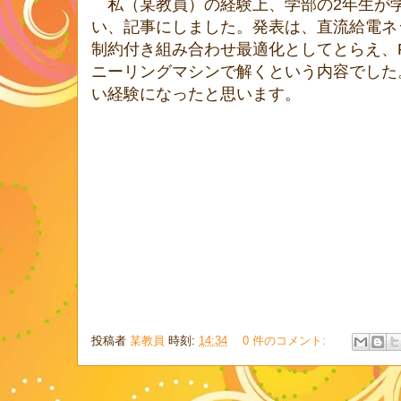
私（某教員）の経験上、学部の2年生が
い、記事にしました。発表は、直流給電ネ
制約付き組み合わせ最適化としてとらえ、Fixst
ニーリングマシンで解くという内容でした
い経験になったと思います。
投稿者
某教員
時刻:
14:34
0 件のコメント: