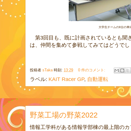
大学生チームの8台の車
第3回目も、既に計画されているとも聞
は、仲間を集めて参戦してみてはどうでし
投稿者
sTaka
時刻:
13:29
0 件のコメント:
ラベル:
KAIT Racer GP
,
自動運転
野菜工場の野菜2022
情報工学科がある情報学部棟の最上階のカ