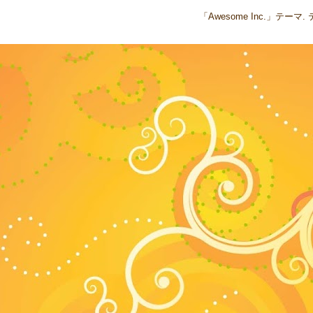
「Awesome Inc.」テー