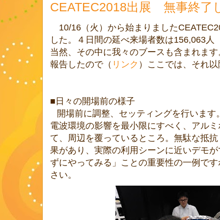
CEATEC2018出展 無事終
10/16
（火）から始まりました
CEATEC2
した。４日間の延べ来場者数は156,063人（
当然、その中に我々のブースも含まれます
報告したので（
リンク
）ここでは、それ以
■日々の
開場前の様子
開場前に調整、セッティングを行います
電波環境の影響を最小限にすべく、アルミ
て、周辺を覆っているところ。無駄な抵抗
果があり、実際の利用シーンに近いデモが
ずにやってみる」ことの重要性の一例です
さい。