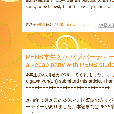
achievement!!!
How was the reaction of the st
sorry, to be honest, I don’t have any memory.
投稿者
HIRO
時刻:
23:15
0 件のコメント:
PENS学生とケバブパーティーを
a kebab party with PENS stud
4
年生の小川君が寄稿してくれました。あ
Ogawa kun(B4) submitted this article. Than
++++++++++++++++++++++++++++++
2018
年
10
月
26
日の昼休みに国際課の方々が
ーティーがありました。本記事では
PENS
ます。