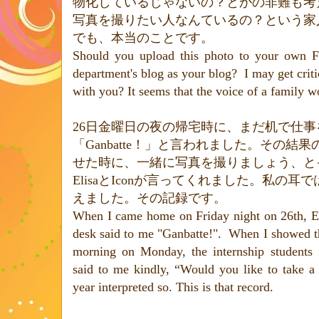
物化しているじゃないの？とかの非難も考
写真を撮りたい人なんているの？という家
でも、本当のことです。
Should you upload this photo to your own 
department's blog as your blog?
I may get crit
with you? It seems that the voice of a family w
26
日金曜日の夜の帰宅時に、まだ机で仕事
「
Ganbatte
！」と言われました。その結果
せた時に、一緒に写真を撮りましょう、と
Elisa
と
Icon
が言ってくれました。私の耳で
えました。その記録です。
When I came home on Friday night on 26th, El
desk said to me "Ganbatte!".
W
hen I showed th
morning on Monday, the internship students 
said to me kindly, “Would you like to take a 
year interpreted so. This is that record.