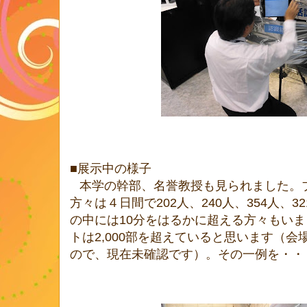
■
展示中の様子
本学の幹部、名誉教授も見られました。
方々は４日間で
202
人、
240
人、
354
人、
32
の中には
10
分をはるかに超える方々もいま
トは
2,000
部を超えていると思います（会
ので、現在未確認です）。その一例を・・