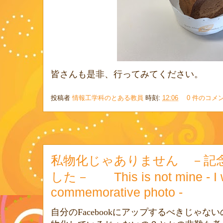
皆さんも是非、行ってみてください。
投稿者
情報工学科のとある教員
時刻:
12:06
0 件のコメ
私物化じゃありません －記
した－ This is not mine - I w
commemorative photo -
自分の
Facebook
にアップするべきじゃない