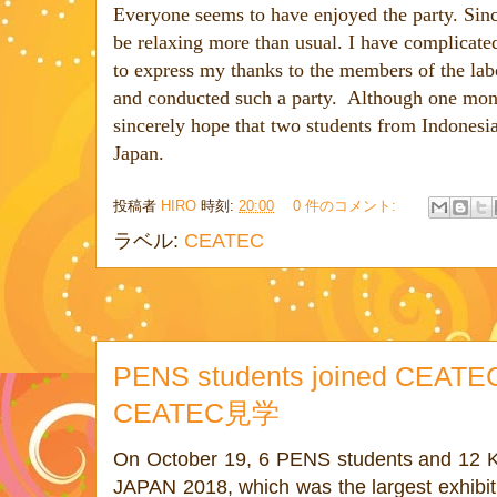
Everyone seems to have enjoyed the party. Sinc
be relaxing more than usual. I have complicated
to express my thanks to the members of the lab
and conducted such a party.
Although one month
sincerely hope that two students from Indones
Japan.
投稿者
HIRO
時刻:
20:00
0 件のコメント:
ラベル:
CEATEC
PENS students joined CEATE
CEATEC見学
On October 19, 6 PENS students and 12 
JAPAN 2018, which was the largest exhibit