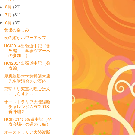
►
8月
(20)
►
7月
(31)
▼
6月
(35)
食後の楽しみ
夜の賄がパワーアップ
HCI2014出張道中記（番
外編 －学会ツアーへ
の参加―）
HCI2014出張道中記（発
表編）
慶應義塾大学教授清木康
先生講演会のご案内
突撃！研究室の晩ごはん
～しらす丼～
オーストラリア大陸縦断
チャレンジWSC2013
番外編２
HCII2014出張道中記（発
表会場への道のり編）
オーストラリア大陸縦断