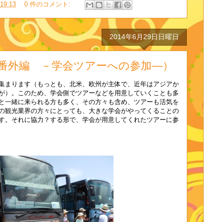
19:13
0 件のコメント:
2014年6月29日日曜日
記（番外編 －学会ツアーへの参加―）
集まります（もっとも、北米、欧州が主体で、近年はアジアか
が）。このため、学会側でツアーなどを用意していくことも多
と一緒に来られる方も多く、その方々も含め、ツアーも活気を
の観光業界の方々にとっても、大きな学会がやってくることの
す。それに協力？する形で、学会が用意してくれたツアーに参