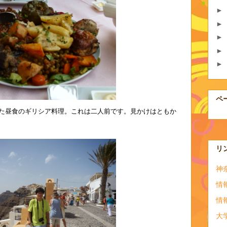
►
►
►
►
►
ペ
た昼食のギリシア料理。これは二人前です。見かけはともか
リ
神
情
情
大