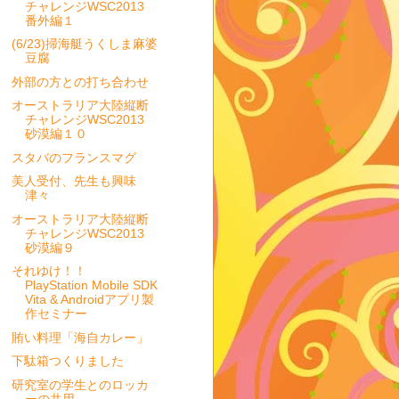
チャレンジWSC2013
番外編１
(6/23)掃海艇うくしま麻婆
豆腐
外部の方との打ち合わせ
オーストラリア大陸縦断
チャレンジWSC2013
砂漠編１０
スタバのフランスマグ
美人受付、先生も興味
津々
オーストラリア大陸縦断
チャレンジWSC2013
砂漠編９
それゆけ！！
PlayStation Mobile SDK
Vita & Androidアプリ製
作セミナー
賄い料理「海自カレー」
下駄箱つくりました
研究室の学生とのロッカ
ーの共用