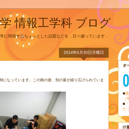
学 情報工学科 ブログ
学に関係するちょっとした話題などを，日々綴っています．
2014年6月30日月曜日
オ
例になっています。この賄の後、別の宴が繰り広げられていま
■
過
（
■
「
た
IT