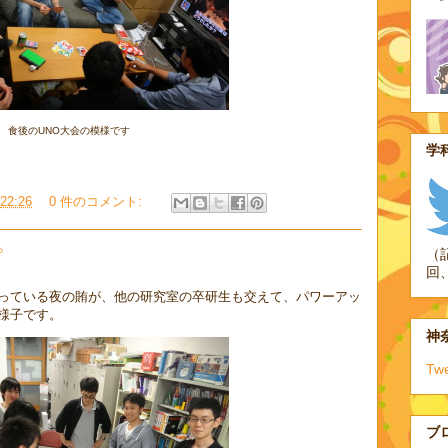
食後のUNO大会の模様です
学科
22:26
0 件のコメント:
（
プ
回
っている夜の賄が、他の研究室の卒研生も交えて、パワーアッ
様子です。
神奈
Tw
ブ