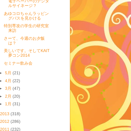
電子ペーパーのデジタ
ルサイネージ？
あゆコロちゃんラッピン
グバスを見かける
特別専攻の学生の研究室
来訪
さーて、今週のお夕飯
は？
美しいです。そしてKAIT
夢コン2014
セミナー飲み会
►
5月
(21)
►
4月
(22)
►
3月
(47)
►
2月
(20)
►
1月
(31)
2013
(318)
2012
(286)
2011
(232)