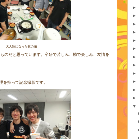
►
►
►
►
►
大人数になった夜の賄
►
ものだと思っています。卒研で苦しみ、賄で楽しみ、友情を
►
►
►
►
理を持って記念撮影です。
►
►
▼