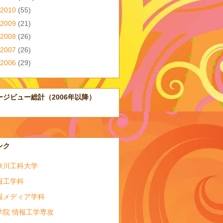
2010
(55)
2009
(21)
2008
(26)
2007
(26)
2006
(29)
ージビュー総計（2006年以降）
ンク
奈川工科大学
報工学科
報メディア学科
学院 情報工学専攻