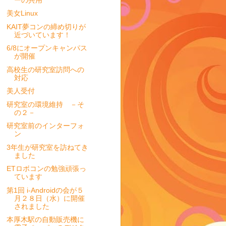
美女Linux
KAIT夢コンの締め切りが
近づいています！
6/8にオープンキャンパス
が開催
高校生の研究室訪問への
対応
美人受付
研究室の環境維持 －そ
の２－
研究室前のインターフォ
ン
3年生が研究室を訪ねてき
ました
ETロボコンの勉強頑張っ
ています
第1回 i-Androidの会が５
月２８日（水）に開催
されました
本厚木駅の自動販売機に