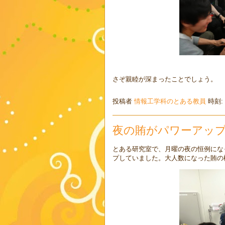
さぞ親睦が深まったことでしょう。
投稿者
情報工学科のとある教員
時刻:
夜の賄がパワーアッ
とある研究室で、月曜の夜の恒例にな
プしていました。大人数になった賄の