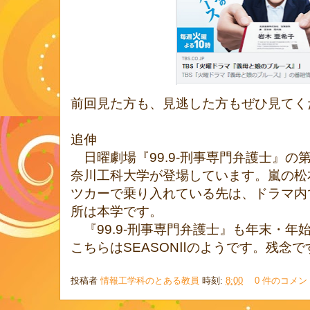
前回見た方も、見逃した方もぜひ見てく
追伸
日曜劇場『99.9-刑事専門弁護士』の
奈川工科大学が登場しています。嵐の松
ツカーで乗り入れている先は、ドラマ内
所は本学です。
『99.9-刑事専門弁護士』も年末・年
こちらはSEASONⅡのようです。残念で
投稿者
情報工学科のとある教員
時刻:
8:00
0 件のコメン