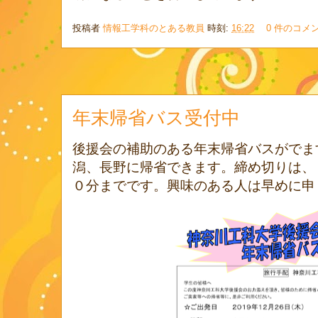
投稿者
情報工学科のとある教員
時刻:
16:22
0 件のコメ
年末帰省バス受付中
後援会の補助のある年末帰省バスがでます
潟、長野に帰省できます。締め切りは、１
０分までです。興味のある人は早めに申