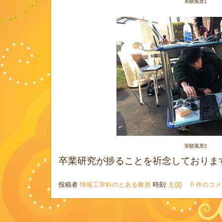
実験風景1
実験風景2
卒業研究が捗ることを祈念しておりま
投稿者
情報工学科のとある教員
時刻:
8:00
0 件のコ