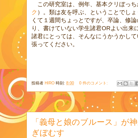
この研究室は、例年、基本クリぼっち
ク
）。類は友を呼ぶ、ということでしょ
くて１週間ちょっとですが、卒論、修論
り、書けていない学生諸君ORよい出来
諸君にとっては、そんなにうかうかして
張ってください。
投稿者
HIRO
時刻:
8:00
0 件のコメント:
「義母と娘のブルース」が神
ぎぼむす