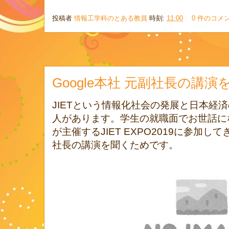
投稿者
情報工学科のとある教員
時刻:
11:00
0 件のコメ
Google本社 元副社長の講
JIETという情報化社会の発展と日本経
人があります。学生の就職面でお世話にな
が主催するJIET EXPO2019に参加して
社長の講演を聞くためです。