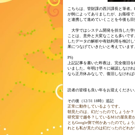
こちらは、管財課の西川課長と筆者。
が例によってありましたが、お蔭様で
と連携して進めていくことを今後も目
大学ではシステム開発を担当した学
ことは、意外と大変なことも多いです
したデータの解析や有効利用を検討し
果につなげていきたいと考えています
PS)
上記記事を書いた昨夜は、完全復旧を
いました。年明け早々に確認しなけれ
なら正月休みなしで、復旧しなければ
読者の皆様も良い年をお迎えください
その後（12/31 18時）追記
正常に動作しているようです。
朝見たのは、幻だったのでしょうか？
研究室で越冬？しているM1の屋良君
ともGoogle側で何かあったのでし
れとも私が見たのは幻だったのどれか