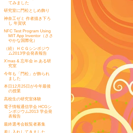
てみました
研究室に門松としめ飾り
神奈工ゼミ 作者描き下ろ
し 年賀状
NFC Test Program Using
MIT App Inventor（ささ
やかな国際化）
（続）ＨＣＧシンポジウ
ム2013学会発表報告
X’mas & 忘年会 in ある研
究室
今年も「門松」が飾られ
ました
本日12月25日が今年最後
の授業
高校生の研究室体験
電子情報通信学会 HCGシ
ンポジウム2013 学会発
表報告
最終選考会観覧者募集
差し入れしてきました