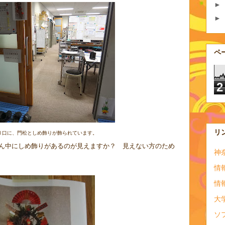
►
►
ペ
2
リ
り口に、門松としめ飾りが飾られています。
ん中にしめ飾りがあるのが見えますか？ 見えない方のため
神
情
情
大
ソ