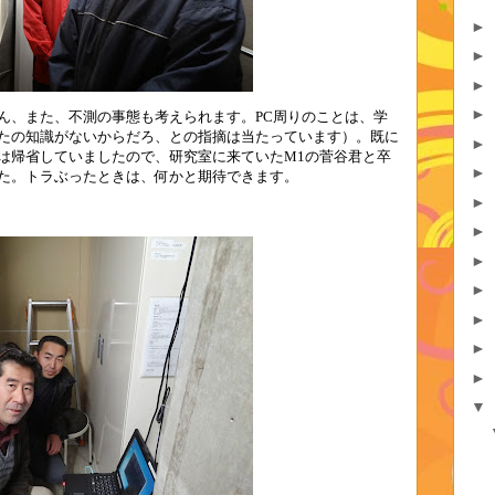
►
►
►
►
ん、また、不測の事態も考えられます。
PC
周りのことは、学
たの知識がないからだろ、との指摘は当たっています）。既に
►
は帰省していましたので、研究室に来ていた
M1
の菅谷君と卒
►
た。トラぶったときは、何かと期待できます。
►
►
►
►
►
►
►
▼