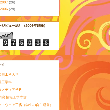
2007
(26)
2006
(29)
ージビュー総計（2006年以降）
9
7
5
0
3
6
ンク
奈川工科大学
報工学科
報メディア学科
学院 情報工学専攻
フトウェア工房（学生の自主運営）