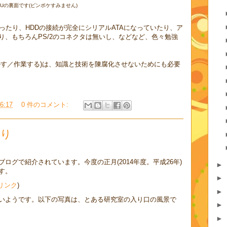
PUの裏面です(ピンボケすみません)
ったり、HDDの接続が完全にシリアルATAになっていたり、ア
り、もちろんPS/2のコネクタは無いし、などなど、色々勉強
かす／作業する)は、知識と技術を陳腐化させないためにも必要
6:17
0 件のコメント:
飾り
ログで紹介されています。今度の正月(2014年度。平成26年)
►
す。
►
リンク
)
►
いようです。以下の写真は、とある研究室の入り口の風景で
►
►