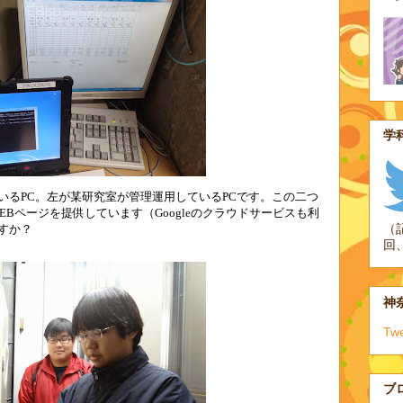
学科
いる
PC
。左が某研究室が管理運用している
PC
です。この二つ
EB
ページを提供しています（
Google
のクラウドサービスも利
（
すか？
回
神奈
Tw
ブ