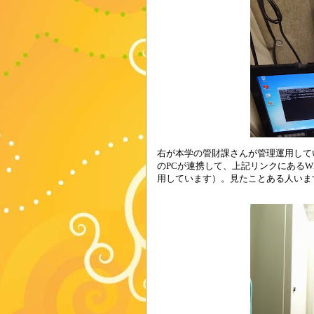
右が本学の管財課さんが管理運用して
の
PC
が連携して、上記リンクにある
W
用しています）。見たことある人いま