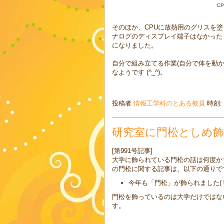
C
そのほか、CPUに放熱用のグリスを塗
ナログのディスプレイ端子はなかった
になりました。
自分で組み立てる作業(自分で体を動
なようです (^_^)。
投稿者
情報工学科のとある教員
時刻:
研究室に門松としめ
[第991号記事]
大学に飾られている門松の話は何度かブ
の門松に関する記事は、以下の通りで
今年も「門松」が飾られました(
門松を飾っているのは大学だけではな
す。