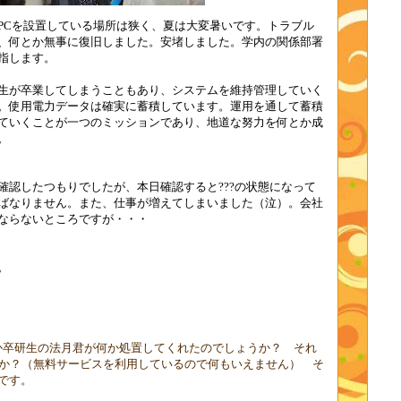
PC
を設置している場所は狭く、夏は大変暑いです。トラブル
、何とか無事に復旧しました。安堵しました。学内の関係部署
指します。
生が卒業してしまうこともあり、システムを維持管理していく
。使用電力データは確実に蓄積しています。運用を通して蓄積
ていくことが一つのミッションであり、地道な努力を何とか成
。
確認したつもりでしたが、本日確認すると
???
の状態になって
ばなりません。また、仕事が増えてしまいました（泣）。会社
ならないところですが・・・
。
か卒研生の法月君が何か処置してくれたのでしょうか？ それ
ょうか？（無料サービスを利用しているので何もいえません） そ
です。