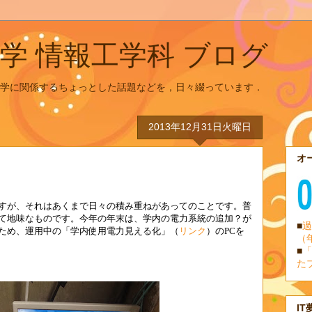
学 情報工学科 ブログ
学に関係するちょっとした話題などを，日々綴っています．
2013年12月31日火曜日
オ
すが、それはあくまで日々の積み重ねがあってのことです。普
て地味なものです。今年の年末は、学内の電力系統の追加？が
■
過
ため、運用中の「学内使用電力見える化」（
リンク
）の
PC
を
（
■
「
た
IT