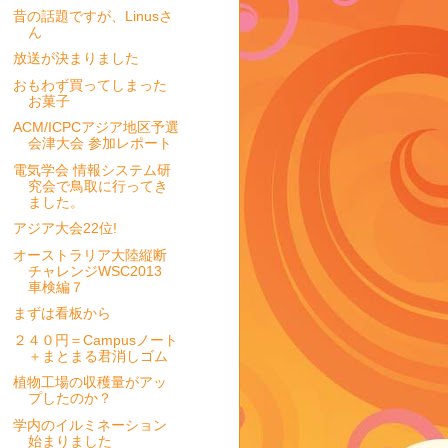
昔の話題ですが、Linusさ
ん
放送が決まりました
おもわず買ってしまった
お菓子
ACM/ICPCアジア地区予選
会津大会 参加レポート
電気学会 情報システム研
究会で鳥取に行ってき
ました。
アジア大会22位!
オーストラリア大陸縦断
チャレンジWSC2013
車検編７
まずは看板から
２４０円＝Campusノート
＋まとまる君消しゴム
植物工場の収穫量がアッ
プしたのか？
学内のイルミネーション
始まりました