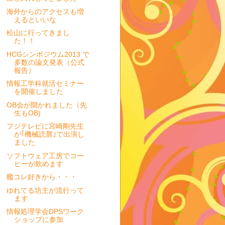
海外からのアクセスも増
えるといいな
松山に行ってきまし
た！！
HCGシンポジウム2013 で
多数の論文発表（公式
報告）
情報工学科就活セミナー
を開催しました
OB会が開かれました（先
生もOB)
フジテレビに宮崎剛先生
が｢機械読唇｣で出演し
ました
ソフトウェア工房でコー
ヒーが飲めます
艦コレ好きから・・・
ゆれてる坊主が流行って
ます
情報処理学会DPSワーク
ショップに参加