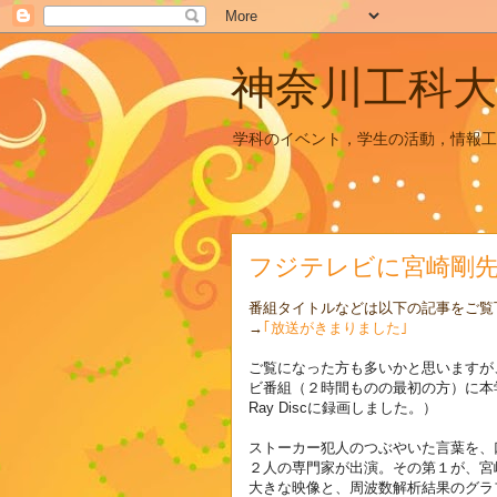
神奈川工科大
学科のイベント，学生の活動，情報工
フジテレビに宮崎剛先
番組タイトルなどは以下の記事をご覧
→
｢放送がきまりました｣
ご覧になった方も多いかと思いますが、昨日
ビ番組（２時間ものの最初の方）に本
Ray Discに録画しました。）
ストーカー犯人のつぶやいた言葉を、
２人の専門家が出演。その第１が、宮
大きな映像と、
周波数解析結果のグラ