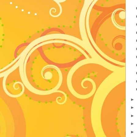
►
►
►
►
►