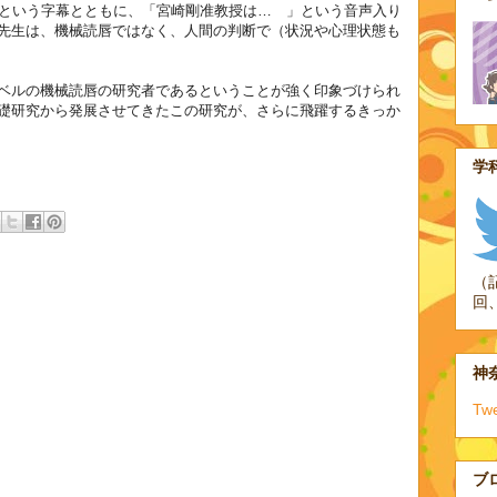
という字幕とともに、「宮崎剛准教授は… 」
という音声入り
先生は、
機械読唇ではなく、人間の判断で（状況や心理状態も
ベルの機械読唇の研究者であるということが強く印象づ
けられ
礎研究から発展させてきたこの研究が、
さらに飛躍するきっか
学科
（
回
神奈
Tw
ブ