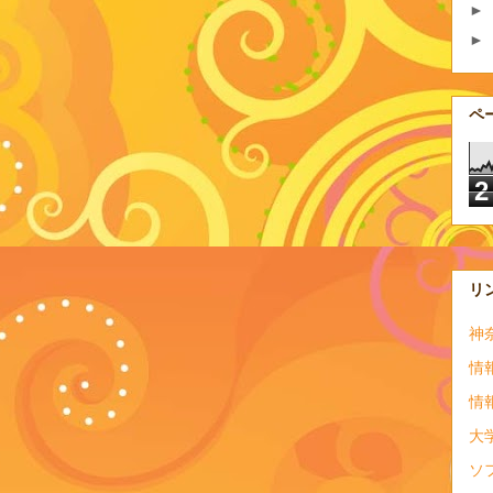
►
►
ペ
2
リ
神
情
情
大
ソ