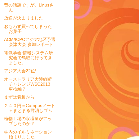
昔の話題ですが、Linusさ
ん
放送が決まりました
おもわず買ってしまった
お菓子
ACM/ICPCアジア地区予選
会津大会 参加レポート
電気学会 情報システム研
究会で鳥取に行ってき
ました。
アジア大会22位!
オーストラリア大陸縦断
チャレンジWSC2013
車検編７
まずは看板から
２４０円＝Campusノート
＋まとまる君消しゴム
植物工場の収穫量がアッ
プしたのか？
学内のイルミネーション
始まりました