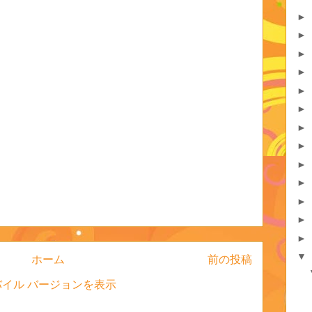
►
►
►
►
►
►
►
►
►
►
►
►
►
▼
ホーム
前の投稿
バイル バージョンを表示