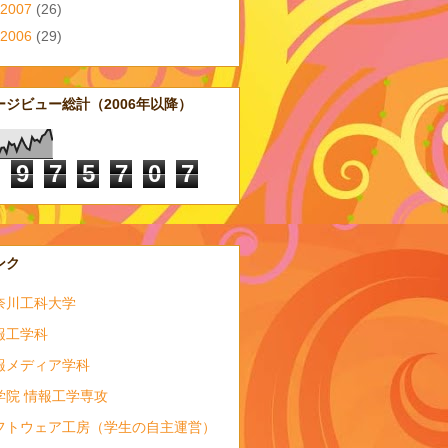
2007
(26)
2006
(29)
ージビュー総計（2006年以降）
9
7
5
7
0
7
ンク
奈川工科大学
報工学科
報メディア学科
学院 情報工学専攻
フトウェア工房（学生の自主運営）