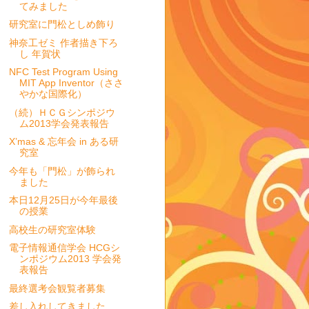
てみました
研究室に門松としめ飾り
神奈工ゼミ 作者描き下ろ
し 年賀状
NFC Test Program Using
MIT App Inventor（ささ
やかな国際化）
（続）ＨＣＧシンポジウ
ム2013学会発表報告
X’mas & 忘年会 in ある研
究室
今年も「門松」が飾られ
ました
本日12月25日が今年最後
の授業
高校生の研究室体験
電子情報通信学会 HCGシ
ンポジウム2013 学会発
表報告
最終選考会観覧者募集
差し入れしてきました