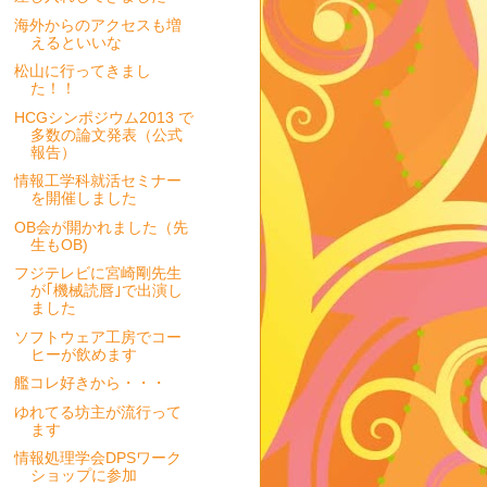
海外からのアクセスも増
えるといいな
松山に行ってきまし
た！！
HCGシンポジウム2013 で
多数の論文発表（公式
報告）
情報工学科就活セミナー
を開催しました
OB会が開かれました（先
生もOB)
フジテレビに宮崎剛先生
が｢機械読唇｣で出演し
ました
ソフトウェア工房でコー
ヒーが飲めます
艦コレ好きから・・・
ゆれてる坊主が流行って
ます
情報処理学会DPSワーク
ショップに参加