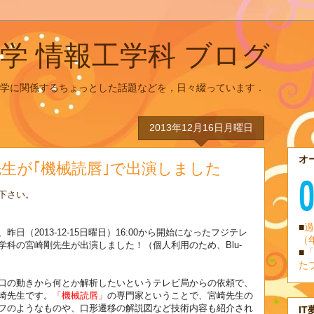
学 情報工学科 ブログ
学に関係するちょっとした話題などを，日々綴っています．
2013年12月16日月曜日
オ
生が｢機械読唇｣で出演しました
下さい。
■
過
（2013-12-15日曜日）
16:
00から開始になったフジテレ
（
学科の宮崎剛先生が出
演しました！（個人利用のため、Blu-
■
「
た
口の動きから
何とか解析したいというテレビ局からの依頼で、
崎先生です。
「機械読唇」
の専門家ということで、宮崎先生の
フのようなものや、
口形遷移の解説図など技術内容も紹介され
IT