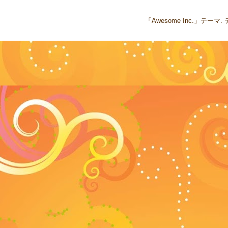
「Awesome Inc.」テー