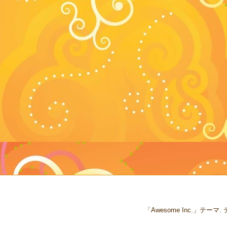
「Awesome Inc.」テー