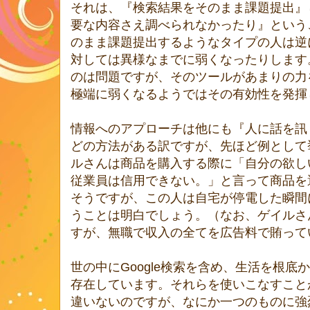
それは、『検索結果をそのまま課題提出』
要な内容さえ調べられなかったり』という
のまま課題提出するようなタイプの人は逆
対しては異様なまでに弱くなったりします
のは問題ですが、そのツールがあまりの力
極端に弱くなるようではその有効性を発揮
情報へのアプローチは他にも『人に話を訊
どの方法がある訳ですが、先ほど例として挙
ルさんは商品を購入する際に「自分の欲し
従業員は信用できない。」と言って商品を
そうですが、この人は自宅が停電した瞬間
うことは明白でしょう。（なお、ゲイルさ
すが、無職で収入の全てを広告料で賄って
世の中にGoogle検索を含め、生活を根
存在しています。それらを使いこなすこと
違いないのですが、なにか一つのものに強