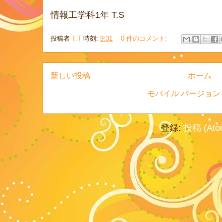
情報工学科1年 T.S
投稿者
T.T
時刻:
9:31
0 件のコメント:
新しい投稿
ホーム
モバイル バージョン
登録:
投稿 (Ato