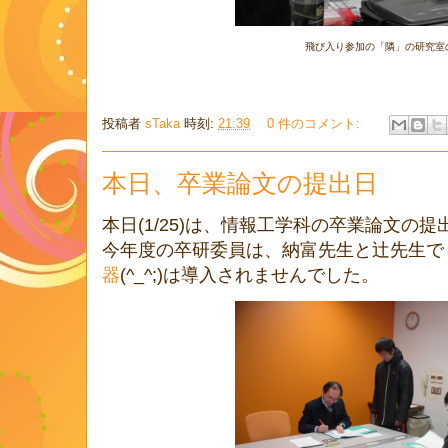
飛び入り参加の「隣」の研究室
投稿者
sTaka
時刻:
21:39
0 件のコメント:
本日、卒業論文の提出日
本日(1/25)は、情報工学科の卒業論文の
今年度の卒研委員は、納富先生と辻先生で
器
(^_^;)は導入されませんでした。