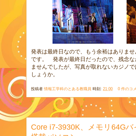
発表は最終日なので、もう余裕はありませ
です。 発表が最終日だったので、残念な
ませんでしたが、写真が取れないカジノで
しょうか。
投稿者
情報工学科のとある教職員
時刻:
21:00
0 件のコ
Core i7-3930K、メモリ64