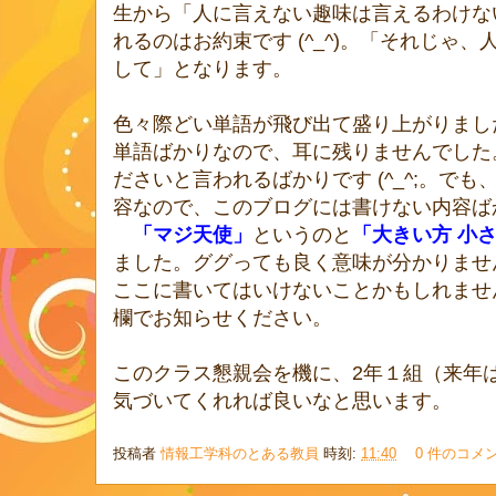
生から「人に言えない趣味は言えるわけな
れるのはお約束です (^_^)。「それじゃ
して」となります。
色々際どい単語が飛び出て盛り上がりまし
単語ばかりなので、耳に残りませんでした
ださいと言われるばかりです (^_^;。でも
容なので、このブログには書けない内容ばかりで
「マジ天使」
というのと
「大きい方 小
ました。ググっても良く意味が分かりませ
ここに書いてはいけないことかもしれませ
欄でお知らせください。
このクラス懇親会を機に、2年１組（来年は
気づいてくれれば良いなと思います。
投稿者
情報工学科のとある教員
時刻:
11:40
0 件のコメ