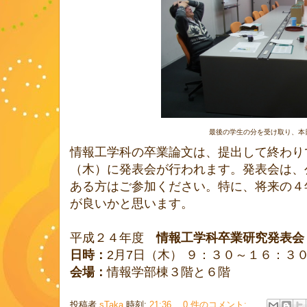
最後の学生の分を受け取り、本
情報工学科の卒業論文は、提出して終わり
（木）に発表会が行われます。発表会は、
ある方はご参加ください。特に、将来の４
が良いかと思います。
平成２４年度
情報工学科卒業研究発表会
日時：
2月7日（木） ９：３０～１６：３
会場：
情報学部棟３階と６階
投稿者
sTaka
時刻:
21:36
0 件のコメント: