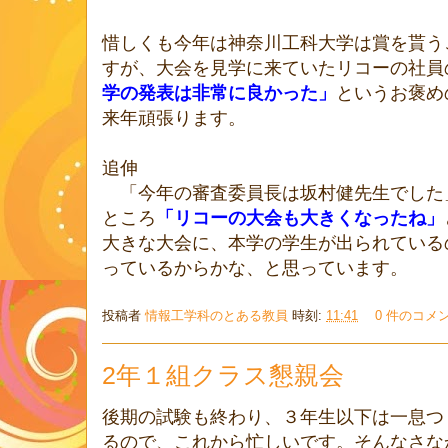
惜しくも今年は神奈川工科大学は賞を貰う
すが、大会を見学に来ていたリコーの社員
学の発表は非常に良かった」
というお褒め
来年頑張ります。
追伸
「今年の審査委員長は坂村健先生でした
ところ
「リコーの大会も大きくなったね」
大きな大会に、本学の学生が出られている
っているからかな、と思っています。
投稿者
情報工学科のとある教員
時刻:
11:41
0 件のコメ
2年１組クラス懇親会
後期の試験も終わり、３年生以下は一息つ
るので、これから忙しいです。そんなさな