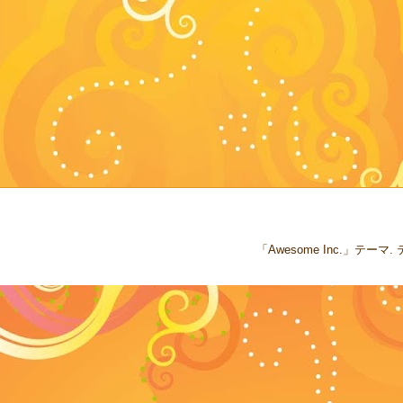
「Awesome Inc.」テー