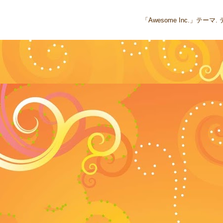
「Awesome Inc.」テー