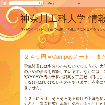
神奈川工科大学 情
学科のイベント，学生の活動，情報工学に関係するちょ
２４０円＝Campusノート＋
学生諸君には多分わからないでしょうが、大
のための資金を確保しています。なかには、
Y,YYY,YYY円
の予算の残高を丁度ゼロ円にし
えなければいけないものもあります。赤字に
きません。
１２月に入り、そろそろある費目の予算を使
ちろん、教育研究に本当に必要なものにしか