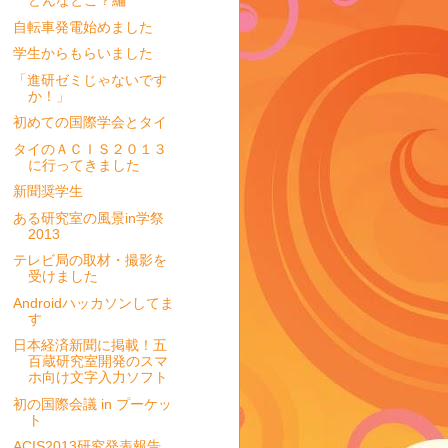
どんなとこ？編
自転車発電始めました
学生からもらいました
「進研ゼミじゃないです
か！」
初めての国際学会とタイ
タイのＡＣＩＳ２０１３
に行ってきました
新聞奨学生
ある研究室の風景in学祭
2013
テレビ局の取材・撮影を
受けました
Androidハッカソンしてま
す
日本経済新聞に掲載！五
百蔵研究室開発のスマ
ホ向け文字入力ソフト
初の国際会議 in プーケッ
ト
ACIS2013研究発表報告