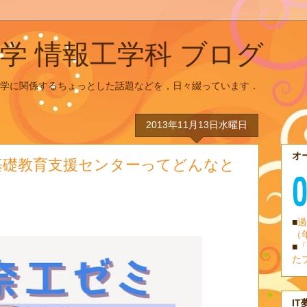
学 情報工学科 ブログ
学に関係するちょっとした話題などを，日々綴っています．
2013年11月13日水曜日
オ
基礎教育支援センターってどんなと
■
過
（
■
「
た
IT