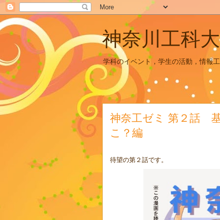
神奈川工科大
学科のイベント，学生の活動，情報工
神奈工ゼミ 第２話 
こ？編
待望の第２話です。