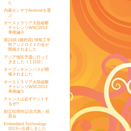
た
内蔵センサでAndroidを選
ぶ
オーストラリア大陸縦断
チャレンジWSC2013
車検編６
第24回 (最終回) 情報工学
科アンドロイドの会が
開催されました
アジア地区予選に行って
きました（１日目）
オープンキャンパスが開
催されました
オーストラリア大陸縦断
チャレンジWSC2013
車検編５
チャンスは必ずゲットす
るぜ!!
創立50周年記念式典・祝
賀会
Embedded Technology
2013へ出展しました