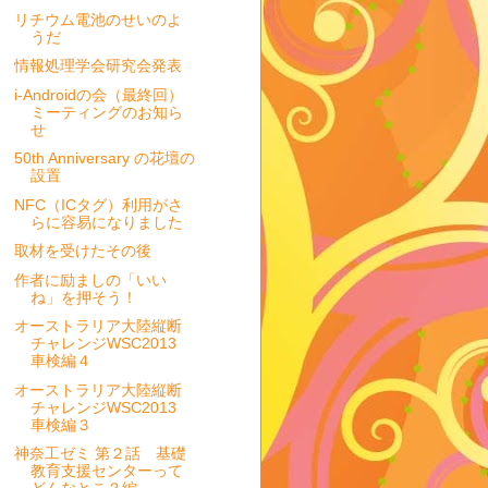
リチウム電池のせいのよ
うだ
情報処理学会研究会発表
i-Androidの会（最終回）
ミーティングのお知ら
せ
50th Anniversary の花壇の
設置
NFC（ICタグ）利用がさ
らに容易になりました
取材を受けたその後
作者に励ましの「いい
ね」を押そう！
オーストラリア大陸縦断
チャレンジWSC2013
車検編４
オーストラリア大陸縦断
チャレンジWSC2013
車検編３
神奈工ゼミ 第２話 基礎
教育支援センターって