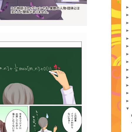
►
►
►
►
►
►
►
►
►
►
►
►
►
▼