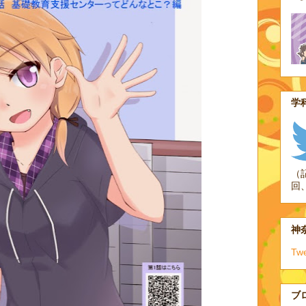
学科
（
回
神奈
Tw
ブ