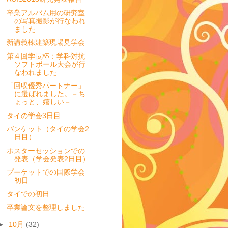
卒業アルバム用の研究室
の写真撮影が行なわれ
ました
新講義棟建築現場見学会
第４回学長杯：学科対抗
ソフトボール大会が行
なわれました
「回収優秀パートナー」
に選ばれました。－ち
ょっと、嬉しい－
タイの学会3日目
バンケット（タイの学会2
日目）
ポスターセッションでの
発表（学会発表2日目）
プーケットでの国際学会
初日
タイでの初日
卒業論文を整理しました
►
10月
(32)