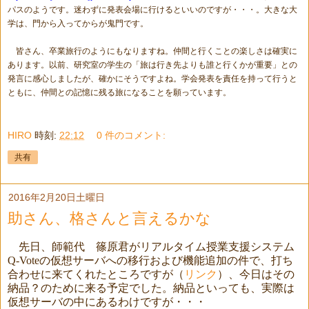
パスのようです。迷わずに発表会場に行けるといいのですが・・・。大きな大
学は、門から入ってからが鬼門です。
皆さん、卒業旅行のようにもなりますね。仲間と行くことの楽しさは確実に
あります。以前、研究室の学生の「旅は行き先よりも誰と行くかが重要」との
発言に感心しましたが、確かにそうですよね。学会発表を責任を持って行うと
ともに、仲間との記憶に残る旅になることを願っています。
HIRO
時刻:
22:12
0 件のコメント:
共有
2016年2月20日土曜日
助さん、格さんと言えるかな
先日、師範代 篠原君がリアルタイム授業支援システム
Q-Vote
の仮想サーバへの移行および機能追加の件で、打ち
合わせに来てくれたところですが（
リンク
）、今日はその
納品？のために来る予定でした。納品といっても、実際は
仮想サーバの中にあるわけですが・・・