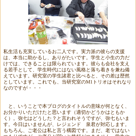
私生活も充実しているお二人です。実力派の彼らの支援
は、本当に助かるし、ありがたいです。学生と小生の力だ
けでは、できることは限られています。彼らも会社を支え
る若手として、学生時代にはない風格と落ち着きを兼ね備
えています。研究室の学生諸君と比べると、その差は歴然
としています。これでも、当研究室の
M1
トリオはそれなり
なのですが・・・
と、いうことで本ブログのタイトルの意味が何となく、
お分かりいただけたと思います（適切かどうかはともか
く）。弥七はどうした？と言われそうですが、弥七もいま
す。今日はいませんが、レジェンド 泉君が対応します。
もちろん、ご老公は私と言う構図です。まだ、老ではない