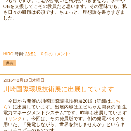
つもりですが。ご老公が弱いと格好がつきません。学生や
OB
を支援してこその教員だと思います。その意味でも、私
も日々の研鑽は必須です。ちょっと、理想論を書きすぎま
した。
HIRO
時刻:
23:52
0 件のコメント:
共有
2016年2月18日木曜日
川崎国際環境技術展に出展しています
今日から開催の川崎国際環境技術展
2016
（詳細は
こち
ら
）に出展しています。出展内容はエビちゃん開発の“創生
電力マネージメントシステム”です。昨年も出展しています
（
リンク
）。今回は、その発展版です。例の発電バイクを
用いた、「発電しながら、世界を旅しませんか」というキ
ャッチコピーのものです。