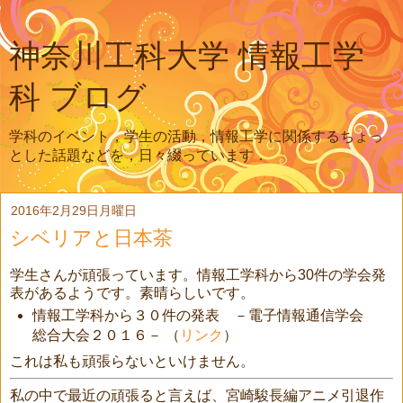
神奈川工科大学 情報工学
科 ブログ
学科のイベント，学生の活動，情報工学に関係するちょっ
とした話題などを，日々綴っています．
2016年2月29日月曜日
シベリアと日本茶
学生さんが頑張っています。情報工学科から30件の学会発
表があるようです。素晴らしいです。
情報工学科から３０件の発表 －電子情報通信学会
総合大会２０１６－ （
リンク
）
これは私も頑張らないといけません。
私の中で最近の頑張ると言えば、宮崎駿長編アニメ引退作