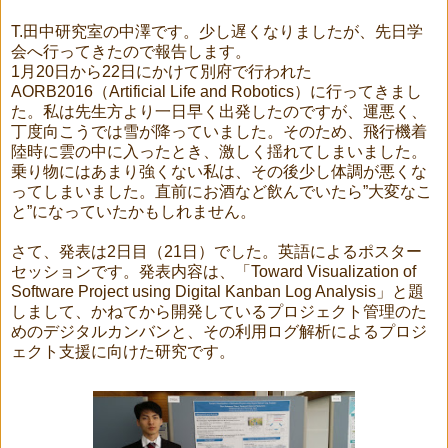
T.田中研究室の中澤です。少し遅くなりましたが、先日学
会へ行ってきたので報告します。
1月20日から22日にかけて別府で行われた
AORB2016（Artificial Life and Robotics）に行ってきまし
た。私は先生方より一日早く出発したのですが、運悪く、
丁度向こうでは雪が降っていました。そのため、飛行機着
陸時に雲の中に入ったとき、激しく揺れてしまいました。
乗り物にはあまり強くない私は、その後少し体調が悪くな
ってしまいました。直前にお酒など飲んでいたら”大変なこ
と”になっていたかもしれません。
さて、発表は2日目（21日）でした。英語によるポスター
セッションです。発表内容は、「Toward Visualization of
Software Project using Digital Kanban Log Analysis」と題
しまして、かねてから開発しているプロジェクト管理のた
めのデジタルカンバンと、その利用ログ解析によるプロジ
ェクト支援に向けた研究です。