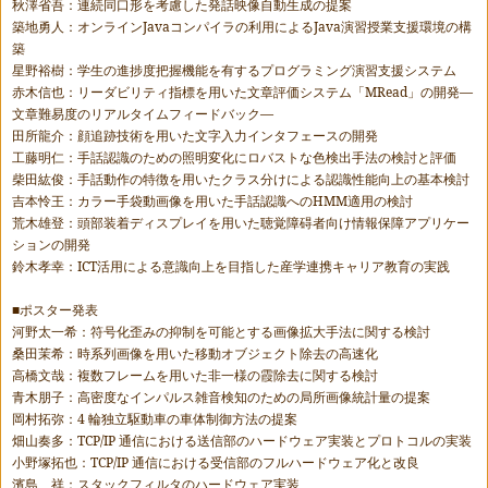
秋澤省吾：連続同口形を考慮した発話映像自動生成の提案
築地勇人：オンライン
Java
コンパイラの利用による
Java
演習授業支援環境の構
築
星野裕樹：学生の進捗度把握機能を有するプログラミング演習支援システム
赤木信也：リーダビリティ指標を用いた文章評価システム「
MRead
」の開発―
文章難易度のリアルタイムフィードバック―
田所龍介：顔追跡技術を用いた文字入力インタフェースの開発
工藤明仁：手話認識のための照明変化にロバストな色検出手法の検討と評価
柴田紘俊：手話動作の特徴を用いたクラス分けによる認識性能向上の基本検討
吉本怜王：カラー手袋動画像を用いた手話認識への
HMM
適用の検討
荒木雄登：頭部装着ディスプレイを用いた聴覚障碍者向け情報保障アプリケー
ションの開発
鈴木孝幸：ICT活用による意識向上を目指した産学連携キャリア教育の実践
■ポスター発表
河野太一希：符号化歪みの抑制を可能とする画像拡大手法に関する検討
桑田茉希：時系列画像を用いた移動オブジェクト除去の高速化
高橋文哉：複数フレームを用いた非一様の霞除去に関する検討
青木朋子：高密度なインパルス雑音検知のための局所画像統計量の提案
岡村拓弥：
4
輪独立駆動車の車体制御方法の提案
畑山奏多：
TCP/IP
通信における送信部のハードウェア実装とプロトコルの実装
小野塚拓也：
TCP/IP
通信における受信部のフルハードウェア化と改良
濱島 祥：スタックフィルタのハードウェア実装