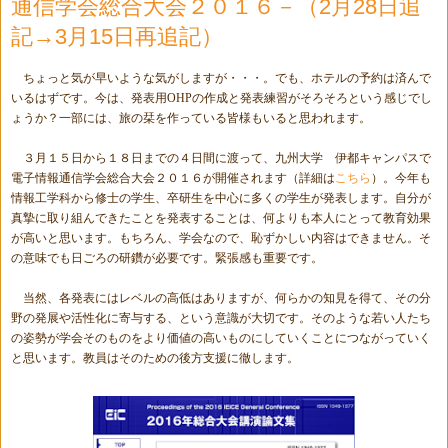
通信学会総合大会２０１６－（2月28日追
記→3月15日再追記）
ちょっと気が早いような気がしますが・・・。でも、ホテルの予約は済んで
いるはずです。今は、発表用
OHP
の作成と発表練習がそろそろという感じでし
ょうか？一部には、旅の栞を作っている皆様もいると思われます。
３月１５日から１８日までの４日間に渡って、九州大学 伊都キャンパスで
電子情報通信学会総合大会２０１６が開催されます（詳細は
こちら
）。今年も
情報工学科から修士の学生、卒研生を中心に多くの学生が発表します。自分が
真摯に取り組んできたことを発表することは、何よりも本人にとって教育効果
が高いと思います。もちろん、学会なので、恥ずかしい内容はできません。そ
の意味でも日ごろの研鑽が必要です。緊張感も重要です。
当然、各発表にはレベルの高低はありますが、何らかの知見を得て、その分
野の発展や活性化に寄与する、という意識が大切です。そのような若い人たち
の姿勢が学会そのものをより価値の高いものにしていくことにつながっていく
と思います。教員はそのための後方支援に徹します。