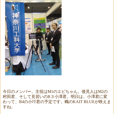
今日のメンバー。主役は
M1
のエビちゃん。後見人は
M2
の
村田君、そして見習いの
B３
小澤君。明日は、小澤君に変
わって、
B4
の小圷君の予定です。幟の
KAIT BLUE
が映えま
すね。