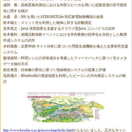
成岡 雅：高精度屋内測位における外部スピーカを用いた拡散音源の非可聴音
化に関する検討
永森 丞：
H8
を用いた
ECHONETLite
対応家電制御機器の改善
鈴木陽士：スリット光を利用した物体に対する距離測定
笠井貴之：
Java
演習授業を支援するクラウド型
Java
コンパイラの試作
松本雅利：就職活動体験イベントにおける学内業務の効率化を目的とした帳票
作成システムの試作
木村風雅：企業
Web
サイト分析に基づいた問題生成機能を備えた企業研究支援
システム
飯場俊耶：料理レシピの甘味成分を考慮したフィードバックに基づく甘さメタ
データ抽出方式
紙谷勇貴：目画像の変化に基づく視線検知システムの提案と評価
塩田優介：Bluetoothの電波強度を利用したビーコンの方向推定システムの検
討
http://www.kyushu-u.ac.jp/access/map/ito/ito.html
からもらいました。広大なキャン