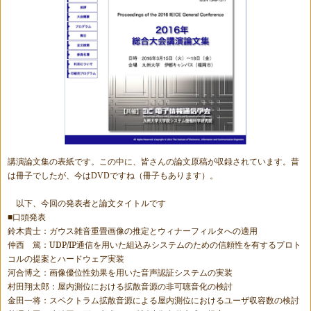
講演論文集の表紙です。この中に、皆さんの論文原稿が収録されています。昔
は冊子でしたが、今は
DVD
ですね（冊子もあります）。
以下、今回の発表者と論文タイトルです
■口頭発表
鈴木貴士：ガウス雑音重畳画像の推定とウィナーフィルタへの適用
仲西 篤：
UDP/IP
通信を用いた組込みシステムのための信頼性を有するプロト
コルの提案とハードウェア実装
河合博之：画像優位性効果を用いた音声認証システムの実装
村田翔太郎：屋内測位における拡散音源の非可聴音化の検討
金田一将：スペクトラム拡散音源による屋内測位におけるユーザ収容数の検討