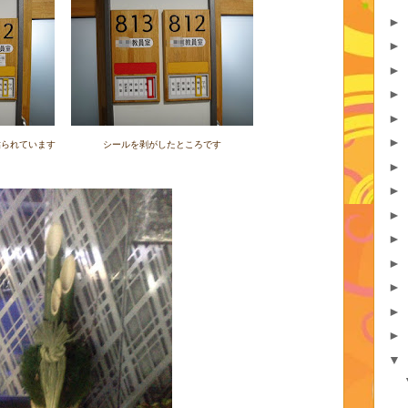
►
►
►
►
►
►
貼られています
シールを剥がしたところです
►
►
►
►
►
►
►
►
▼