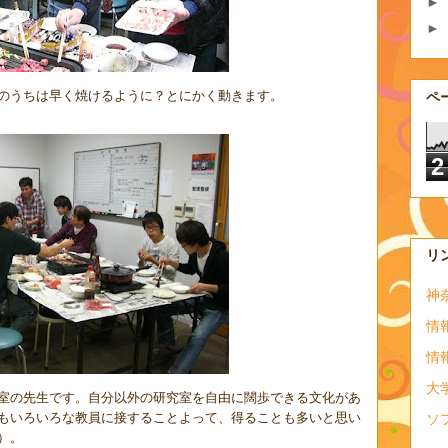
►
►
のうちは早く焼けるように？とにかく動きます。
ペ
2
リ
神
情
情
大
室の先生です。自分以外の研究室を自由に闊歩できる文化があ
もいろいろな教員に接することよって、得ることも多いと思い
ソ
）。