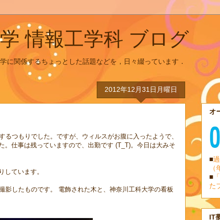
学 情報工学科 ブログ
学に関係するちょっとした話題などを，日々綴っています．
2012年12月31日月曜日
オ
にするつもりでした。ですが、ウィルスがお腹に入ったようで、
。仕事は残っていますので、出勤です (T_T)。今日は大みそ
■
過
（
りしています。
■
「
た
て撮影したものです。 電飾された木と、神奈川工科大学の看板
IT