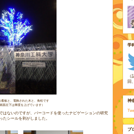
学科
（
回
神奈
の看板と、電飾された木と、角松です
画面左下は輝度を上げています）
Tw
ではないのですが、バーコードを使ったナビゲーションの研究
ったシールを剥がしました。
ブ