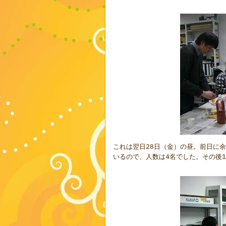
これは翌日
日（金）の昼。前日に余
28
いるので、人数は
名でした。その後
4
1