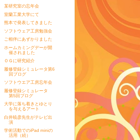
某研究室の忘年会
室蘭工業大学にて
熊本で発表してきました
ソフトウェア工房勉強会
ご相伴にあずかりました
ホームカミングデーが開
催されました
ＯＧに研究紹介
履修登録シミュレータ第6
回ブログ
ソフトウエア工房忘年会
履修登録シミュレータ
第5回ブログ
大学に落ち着きとゆとり
を与えるアート
白井暁彦先生がテレビ出
演
学術活動でのiPad miniの
活用（続）