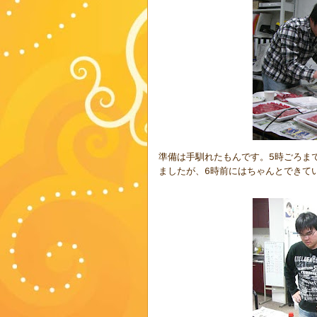
準備は手馴れたもんです。
時ごろま
5
ましたが、
時前にはちゃんとできて
6