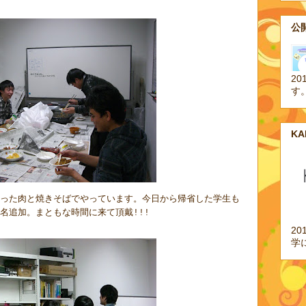
公開
20
す
K
った肉と焼きそばでやっています。今日から帰省した学生も
名追加。まともな時間に来て頂戴
!!!
2
学