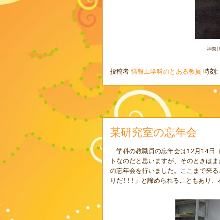
神奈
投稿者
情報工学科のとある教員
時刻:
某研究室の忘年会
学科の教職員の忘年会は
月
日
12
14
トなのだと思いますが、そのときはま
の忘年会を行いました。ここまで来る
りだ
」と諦められることもあり、
!!!