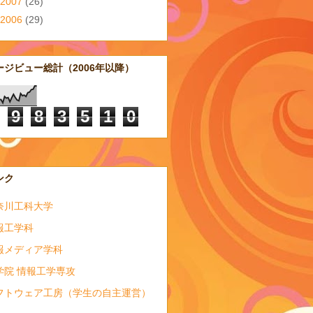
2007
(26)
2006
(29)
ージビュー総計（2006年以降）
9
8
3
5
1
0
ンク
奈川工科大学
報工学科
報メディア学科
学院 情報工学専攻
フトウェア工房（学生の自主運営）