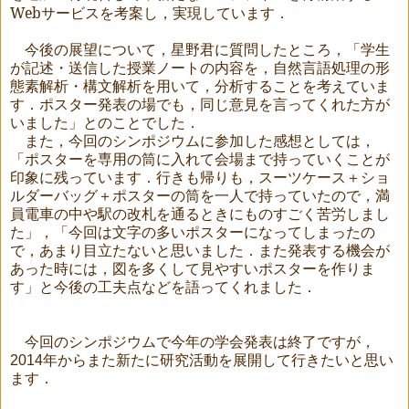
Web
サービスを考案し，実現しています．
今後の展望について，星野君に質問したところ，「学生
が記述・送信した授業ノートの内容を，自然言語処理の形
態素解析・構文解析を用いて，分析することを考えていま
す．ポスター発表の場でも，同じ意見を言ってくれた方が
いました」とのことでした．
また，今回のシンポジウムに参加した感想としては，
「ポスターを専用の筒に入れて会場まで持っていくことが
印象に残っています．行きも帰りも，スーツケース＋ショ
ルダーバッグ＋ポスターの筒を一人で持っていたので，満
員電車の中や駅の改札を通るときにものすごく苦労しまし
た」，「今回は文字の多いポスターになってしまったの
で，あまり目立たないと思いました．また発表する機会が
あった時には，図を多くして見やすいポスターを作りま
す」と今後の工夫点などを語ってくれました．
今回のシンポジウムで今年の学会発表は終了ですが，
2014年からまた新たに研究活動を展開して行きたいと思い
ます．