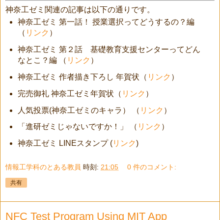
神奈工ゼミ関連の記事は以下の通りです。
神奈工ゼミ 第一話！ 授業選択ってどうするの？編
（
リンク
）
神奈工ゼミ 第２話 基礎教育支援センターってどん
なとこ？編 （
リンク
）
神奈工ゼミ 作者描き下ろし 年賀状（
リンク
）
完売御礼 神奈工ゼミ年賀状（
リンク
）
人気投票(神奈工ゼミのキャラ） （
リンク
）
「進研ゼミじゃないですか！」 （
リンク
）
神奈工ゼミ LINEスタンプ (
リンク
)
情報工学科のとある教員
時刻:
21:05
0 件のコメント:
共有
NFC Test Program Using MIT App