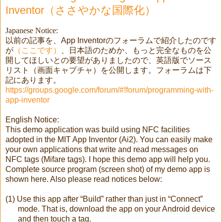
Inventor（ささやかな国際化）
Japanese Notice:
以前の記事
を、
App Inventor
のフォーラムで紹介したのです
が
（ここです）
、日本語のためか、もっと完全なものを公
開してほしいとの要望がありましたので、英語版でソース
リスト（画面キャプチャ）を公開します。フォーラムは下
記にあります。
https://groups.google.com/forum/#!forum/programming-with-
app-inventor
English Notice:
This demo application was build using NFC facilities
adopted in the MIT App Inventor (Ai2). You can easily make
your own applications that write and read messages on
NFC tags (Mifare tags). I hope this demo app will help you.
Complete source program (screen shot) of my demo app is
shown here. Also please read notices below:
(1)
Use this app after “Build” rather than just in “Connect”
mode. That is, download the app on your Android device
and then touch a tag.