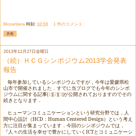
Mozartiana
時刻:
10:59
1 件のコメント:
共有
2013年12月27日金曜日
（続）ＨＣＧシンポジウム2013学会発表
報告
毎年参加しているシンポジウムですが，今年は愛媛県松
山市で開催されました．すでに当ブログでも今年のシンポ
ジウムに関する記事
[
1
][
2
][
3
]
が公開されておりますのでその
続きとなります．
ヒューマンコミュニケーションという研究分野では，人
間中心設計（
HCD
：
Human Centered Design
）という考え
方に注目が集まっています．今回のシンポジウムでは，
『人々の生活を幸せで豊かにしていく
ICT
とコミュニケーシ