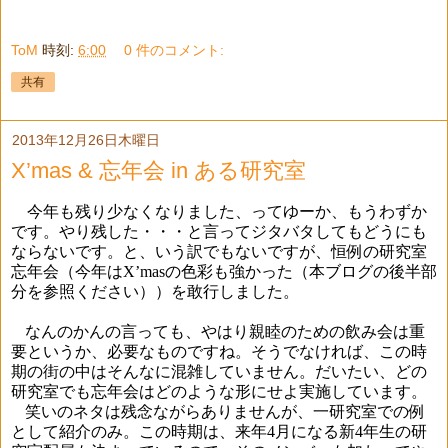
ToM
時刻:
6:00
0 件のコメント:
共有
2013年12月26日木曜日
X’mas & 忘年会 in ある研究室
今年も残り少なくなりました、ってゆーか、もうわずか
です。やり残した・・・と言ってジタバタしてもどうにも
ならないです。と、いう訳でもないですが、恒例の研究室
忘年会（今年は
X’mas
の色彩も強かった（本ブログの後半部
分を参照ください））を敢行しました。
なんのかんの言っても、やはり親睦のための飲み会は重
要というか、必要なものですね。そうでなければ、この時
期の街の中はそんなに混雑していません。だいたい、どの
研究室でも忘年会はどのような形にせよ実施しています。
笑いのネタは残念ながらありませんが、一研究室での例
として紹介のみ。この時期は、来年
4
月になる新
4
年生の研