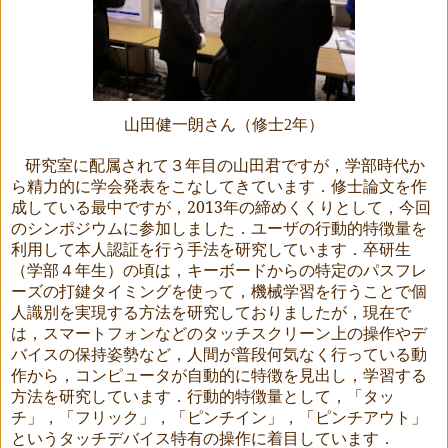
山田健一朗さん（修士
2
年）
研究室に配属されて３年目の山田君ですが，学部時代か
ら精力的に学会発表をこなしてきています．修士論文を作
成している最中ですが，
2013
年の締めくくりとして，今回
のシンポジウムに参加しました．ユーザの行動的特徴量を
利用して本人認証を行う手法を研究しています．卒研生
（学部４年生）の頃は，キーボードからの特定のパスフレ
ーズの打鍵タイミングを使って，機械学習を行うことで個
人識別を実現する方法を研究しておりましたが，現在で
は，スマートフォンなどのタッチスクリーン上の操作やデ
バイスの保持姿勢など，人間が普段何気なく行っている動
作から，コンピュータが自動的に特徴を見出し，学習する
方法を研究しています．行動的特徴量として，「タッ
チ」，「フリック」，「ピンチイン」，「ピンチアウト」
というタッチデバイス特有の操作に着目しています．