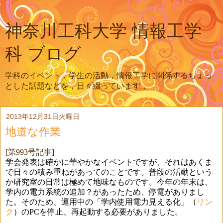
神奈川工科大学 情報工学
科 ブログ
学科のイベント，学生の活動，情報工学に関係するちょっ
とした話題などを，日々綴っています．
2013年12月31日火曜日
地道な作業
[第993号記事]
学会発表は確かに華やかなイベントですが、それはあくま
で日々の積み重ねがあってのことです。普段の活動という
か研究室の日常は極めて地味なものです。今年の年末は、
学内の電力系統の追加？があったため、停電がありまし
た。そのため、運用中の「学内使用電力見える化」（
リン
ク
）の
PC
を停止、再起動する必要がありました。