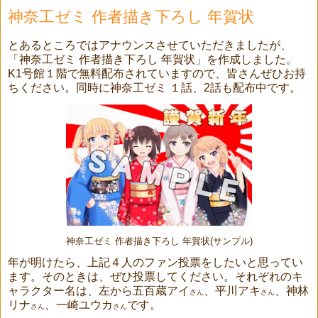
神奈工ゼミ 作者描き下ろし 年賀状
とあるところではアナウンスさせていただきましたが、
「神奈工ゼミ 作者描き下ろし 年賀状」を作成しました。
K1号館１階で無料配布されていますので、皆さんぜひお持
ちください。同時に神奈工ゼミ １話、2話も配布中です。
神奈工ゼミ 作者描き下ろし 年賀状(サンプル)
年が明けたら、上記４人のファン投票をしたいと思ってい
ます。そのときは、ぜひ投票してください。それぞれのキ
ャラクター名は、左から五百蔵アイ
、平川アキ
、神林
さん
さん
リナ
、一崎ユウカ
です。
さん
さん