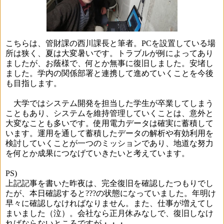
こちらは、管財課の西川課長と筆者。
PC
を設置している場
所は狭く、夏は大変暑いです。トラブルが例によってあり
ましたが、お蔭様で、何とか無事に復旧しました。安堵し
ました。学内の関係部署と連携して進めていくことを今後
も目指します。
大学ではシステム開発を担当した学生が卒業してしまう
こともあり、システムを維持管理していくことは、意外と
大変なことも多いです。使用電力データは確実に蓄積して
います。運用を通して蓄積したデータの解析や有効利用を
検討していくことが一つのミッションであり、地道な努力
を何とか成果につなげていきたいと考えています。
PS)
上記記事を書いた昨夜は、完全復旧を確認したつもりでし
たが、本日確認すると
???
の状態になっていました。年明け
早々に確認しなければなりません。また、仕事が増えてし
まいました（泣）。会社なら正月休みなしで、復旧しなけ
ればならないところですが・・・