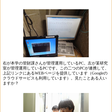
右が本学の管財課さんが管理運用している
PC
。左が某研究
室が管理運用している
PC
です。この二つの
PC
が連携して、
上記リンクにある
WEB
ページを提供しています（
Google
の
クラウドサービスも利用しています）。見たことある人い
ますか？