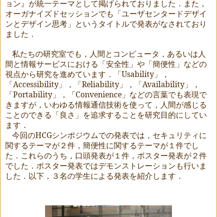
ョン』が統一テーマとして掲げられておりました．また，
オーガナイズドセッションでも「ユーザセンタードデザイ
ンとデザイン思考」というタイトルで発表がなされており
ました．
私たちの研究室でも，人間とコンピュータ，あるいは人
間と情報サービスにおける「安全性」や「簡便性」などの
視点から研究を進めています．「
Usability
」，
「
Accessibility
」，「
Reliability
」，「
Availability
」，
「
Portability
」，「
Convenience
」などの言葉でも表現で
きますが，いわゆる情報通信技術を使って，人間が感じる
ことのできる「良さ」を追求することを研究目的にしてい
ます．
今回の
HCG
シンポジウムでの発表では，セキュリティに
関するテーマが２件，簡便性に関するテーマが１件でし
た．これらのうち，口頭発表が１件，ポスター発表が２件
でした．ポスター発表ではデモンストレーションも行いま
した．以下，３名の学生による発表を紹介します．