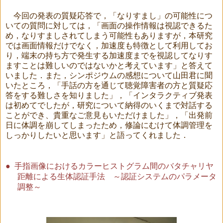
今回の発表の質疑応答で，「なりすまし」の可能性につ
いての質問に対しては，「画面の操作情報は視認できるた
め，なりすましされてしまう可能性もありますが，本研究
では画面情報だけでなく，加速度も特徴として利用してお
り，端末の持ち方で発生する加速度までを視認してなりす
ますことは難しいのではないかと考えています」と答えて
いました．また，シンポジウムの感想について山田君に聞
いたところ，「手話の方を通じて聴覚障害者の方と質疑応
答をする難しさを知りました」，「インタラクティブ発表
は初めてでしたが，研究について納得のいくまで対話する
ことができ、貴重なご意見もいただけました」，「出発前
日に体調を崩してしまったため，修論にむけて体調管理を
しっかりしたいと思います」と語ってくれました．
●
手指画像におけるカラーヒストグラム間のバタチャリヤ
距離による生体認証手法 ～認証システムのパラメータ
調整～