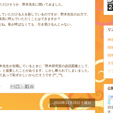
ただけそうか、野木先生に聞いてみました。
2
していただける人を探しているのですが、野木先生のお力で、
講演に呼んでいただくことはできますか？
だね。私が呼ばなくても、引き受けるんじゃない。
リ
神
情
情
大
木先生が在職しているときに「野木研究室の必読図書として、
」と提案したことがあります。しかし断られてしまいました。
ソ
てあって恥ずかしいからだそうです (*^_^*)。
ト:
公開
2010年12月25日土曜日
20
す