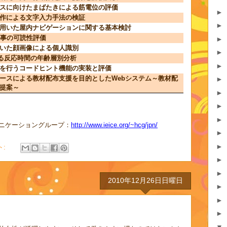
スに向けたまばたきによる筋電位の評価
►
作による文字入力手法の検証
►
用いた屋内ナビゲーションに関する基本検討
記事の可読性評価
►
いた顔画像による個人識別
►
ける反応時間の年齢層別分析
►
を行うコードヒント機能の実装と評価
ースによる教材配布支援を目的としたWebシステム～教材配
►
提案～
►
►
►
ニケーショングループ：
http://www.ieice.org/~hcg/jpn/
►
►
ト:
►
►
2010年12月26日日曜日
►
►
►
▼