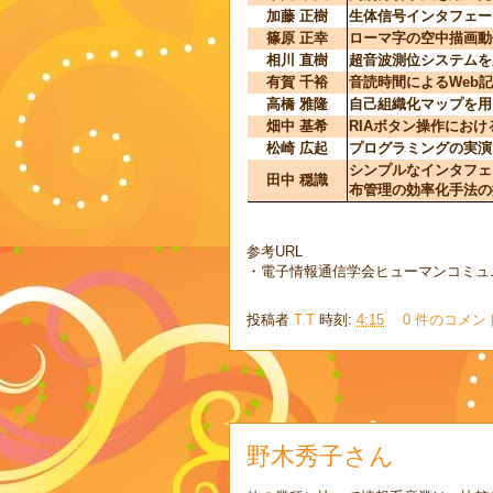
加藤 正樹
生体信号インタフェー
篠原 正幸
ローマ字の空中描画動
相川 直樹
超音波測位システムを
有賀 千裕
音読時間によるWeb
高橋 雅隆
自己組織化マップを用
畑中 基希
RIAボタン操作にお
松崎 広起
プログラミングの実演
シンプルなインタフェ
田中 穏識
布管理の効率化手法の
参考URL
・電子情報通信学会ヒューマンコミュ
投稿者
T.T
時刻:
4:15
0 件のコメン
野木秀子さん