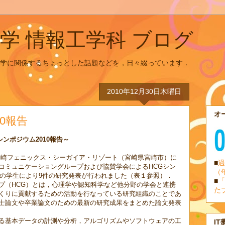
学 情報工学科 ブログ
学に関係するちょっとした話題などを，日々綴っています．
2010年12月30日木曜日
オ
0報告
ンポジウム2010報告～
で，宮崎フェニックス・シーガイア・リゾート（宮崎県宮崎市）に
■
過
コミュニケーショングループおよび協賛学会によるHCGシン
（
科の学生により9件の研究発表が行われました（表１参照）．
■
「
プ（HCG）とは，心理学や認知科学など他分野の学会と連携
た
くりに貢献するための活動を行なっている研究組織のことであ
士論文や卒業論文のための最新の研究成果をまとめた論文発表
る基本データの計測や分析，アルゴリズムやソフトウェアの工
IT