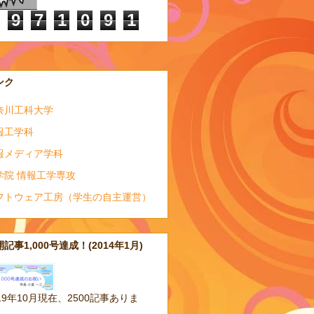
9
7
1
0
9
1
ンク
奈川工科大学
報工学科
報メディア学科
学院 情報工学専攻
フトウェア工房（学生の自主運営）
記事1,000号達成！(2014年1月)
19年10月現在、2500記事ありま
。