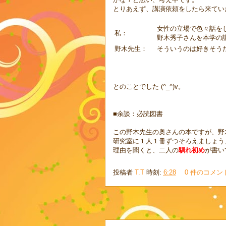
とりあえず、講演依頼をしたら来てい
女性の立場で色々話を
私：
野木秀子さんを本学の
野木先生：
そういうのは好きそう
とのことでした (^_^)v。
■余談：必読図書
この野木先生の奥さんの本ですが、野
研究室に１人１冊ずつそろえましょう
理由を聞くと、二人の
馴れ初め
が書い
投稿者
T.T
時刻:
6:28
0 件のコメン