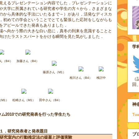
見えるプレゼンテーション内容でした．プレゼンテーションに
や大学に所属されている研究者や学生の方々から，さまざまな
のから具体的な手法にいたるまで～）があり，活発なディスカ
，初めての学会ということでとても緊張した応対をしながらも
をアピールできた発表もありました．
場へ向かう際の大きな白い息に，真冬の到来を意識することと
向けたラストスパートをかける瞬間を見た気がしました．
学科
ん（B4）
加藤さん（B4）
篠原さん（M1）
相川さん（B4）
検討中
（
回
（M1）
松崎さん（M1）
田中さん（B4）
神奈
Tw
ウム2010での研究発表を行った学生たち
１．研究発表者と発表題目
ブ
研究室内の行動推定法の提案と評価実験