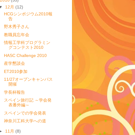
▼
12月
(12)
HCGシンポジウム2010報
告
野木秀子さん
教職員忘年会
情報工学科プログラミン
グコンテスト2010
HASC Challenge 2010
産学懇談会
ET2010参加
11/27オープンキャンパス
開催
学長杯報告
スペイン旅行記 ～学会発
表番外編～
スペインでの学会発表
神奈川工科大学への道
►
11月
(8)