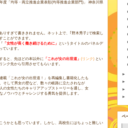
年度「均等・両立推進企業表彰(均等推進企業部門)」 神奈川県
ありすぎて書ききれません。ネット上で、｢野木秀子｣で検索し
すことができます。
『
「女性が長く働き続けるために」
というタイトルのパネルデ
っています。
で検索すると、先ほどの本以外に
「これが女の出世道」
(リンク)
とい
リンク先から引用させてもらいます。
►
連載「これが女の出世道！」を再編集し書籍化したも
►
、そして男女の壁など、数々の岐路に立たされなが
人の女性たちのキャリアアップストーリーを通し、女
►
なノウハウとチャレンジする勇気を提供します。
►
ペ
こうかとも思っています。しかし、高校生にはちょっと難しい