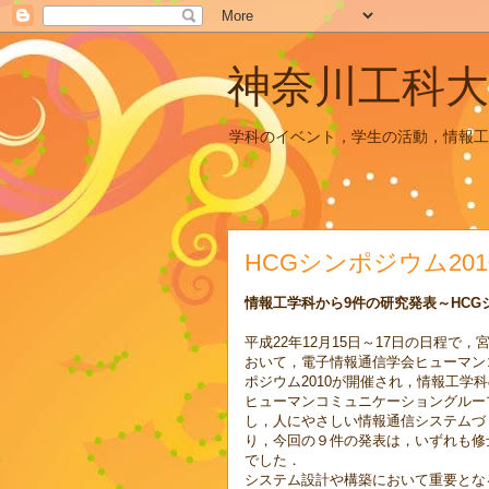
神奈川工科大
学科のイベント，学生の活動，情報工
HCGシンポジウム201
情報工学科から9件の研究発表～HCGシ
平成22年12月15日～17日の日程
おいて，電子情報通信学会ヒューマン
ポジウム2010が開催され，情報工学
ヒューマンコミュニケーショングルー
し，人にやさしい情報通信システムづ
り，今回の９件の発表は，いずれも修
でした．
システム設計や構築において重要とな