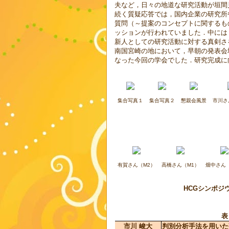
夫など，日々の地道な研究活動が垣間
続く質疑応答では，国内企業の研究所
質問（～提案のコンセプトに関するも
ッションが行われていました．中には
新人としての研究活動に対する真剣さ
南国宮崎の地において，早朝の発表会
なった今回の学会でした．研究完成に
集合写真１
集合写真２
懇親会風景
市川さ
有賀さん（M2）
高橋さん（M1）
畑中さん
HCGシンポジ
表
市川 峻大
判別分析手法を用いた