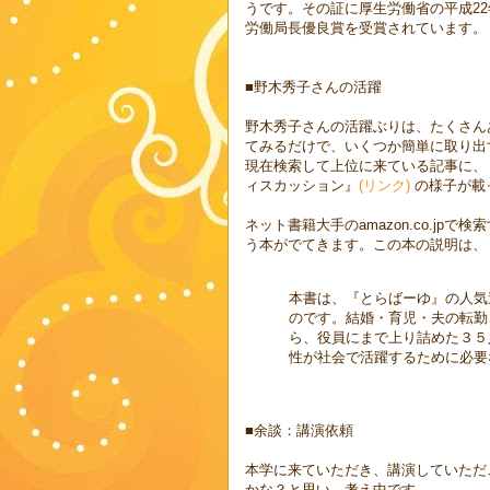
うです。その証に厚生労働省の平成22
労働局長優良賞を受賞されています。
■野木秀子さんの活躍
野木秀子さんの活躍ぶりは、たくさん
てみるだけで、いくつか簡単に取り出
現在検索して上位に来ている記事に、
ィスカッション』
(リンク)
の様子が載
ネット書籍大手のamazon.co.jp
う本がでてきます。この本の説明は、
本書は、『とらばーゆ』の人気
のです。結婚・育児・夫の転勤
ら、役員にまで上り詰めた３５
性が社会で活躍するために必要
■余談：講演依頼
本学に来ていただき、講演していただ
かな？と思い、考え中です。