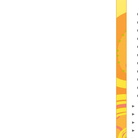
►
►
►
►