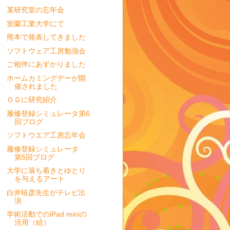
某研究室の忘年会
室蘭工業大学にて
熊本で発表してきました
ソフトウェア工房勉強会
ご相伴にあずかりました
ホームカミングデーが開
催されました
ＯＧに研究紹介
履修登録シミュレータ第6
回ブログ
ソフトウエア工房忘年会
履修登録シミュレータ
第5回ブログ
大学に落ち着きとゆとり
を与えるアート
白井暁彦先生がテレビ出
演
学術活動でのiPad miniの
活用（続）