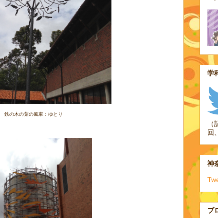
学科
鉄の木の葉の風車：ゆとり
（
回
神奈
Tw
ブ