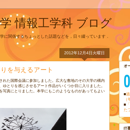
学 情報工学科 ブログ
学に関係するちょっとした話題などを，日々綴っています．
2012年12月4日火曜日
オ
とりを与えるアート
された国際会議に参加しました。広大な敷地のその大学の構内
、ゆとりを感じさせるアート作品がいくつか目に入りました。
を写真にとりました。本学にもこのようなものがあってもよい
■
過
（
■
「
た
IT