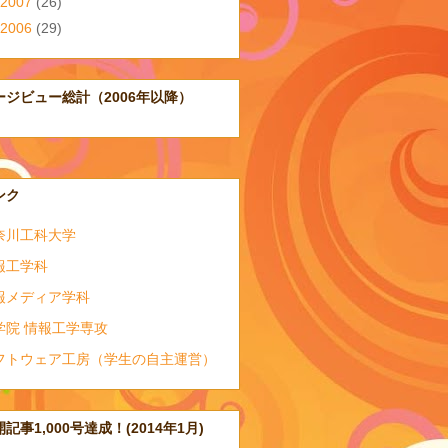
2007
(26)
2006
(29)
ージビュー総計（2006年以降）
ンク
奈川工科大学
報工学科
報メディア学科
学院 情報工学専攻
フトウェア工房（学生の自主運営）
記事1,000号達成！(2014年1月)