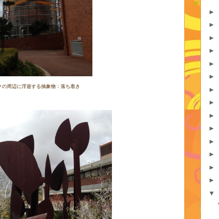
►
►
►
►
►
►
クの周辺に浮遊する抽象物：落ち着き
►
►
►
►
►
►
►
►
▼