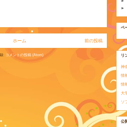
►
►
ペ
ホーム
前の投稿
録:
コメントの投稿 (Atom)
リ
神
情
情
大
ソ
公開