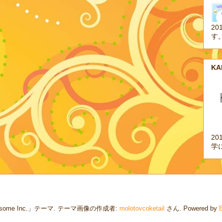
20
す
K
2
学
some Inc.」テーマ. テーマ画像の作成者:
molotovcoketail
さん. Powered by
B