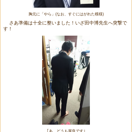
胸元に「やら」(なお、すぐにはがれた模様)
さあ準備は十全に整いました！いざ田中博先生へ突撃で
す！
｢あ、どうも屋良です｣