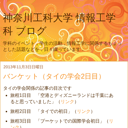
神奈川工科大学 情報工学
科 ブログ
学科のイベント，学生の活動，情報工学に関係するちょっ
とした話題などを，日々綴っています．
2013年11月3日日曜日
バンケット（タイの学会2日目）
タイの学会関係の記事の目次です
旅程1日目 「空港とディズニーランドは千葉にあ
ると思っていました」（
リンク
）
旅程2日目 「タイでの初日」（
リンク
）
旅程3日目 「プーケットでの国際学会初日」（
リ
ンク
）