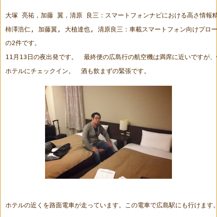
大塚 亮祐，加藤 翼，清原 良三：スマートフォンナビにおける高さ情報
柿澤浩仁, 加藤翼, 大植達也, 清原良三：車載スマートフォン向けプロ
の2件です。
11月13日の夜出発です。　最終便の広島行の航空機は満席に近いですが
ホテルにチェックイン。　酒も飲まずの緊張です。
ホテルの近くを路面電車が走っています。この電車で広島駅にも行けます