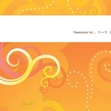
「Awesome Inc.」テー