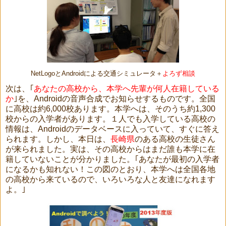
NetLogoとAndroidによる交通シミュレータ＋
よろず相談
次は、｢
あなたの高校から、本学へ先輩が何人在籍している
か
｣を、Androidの音声合成でお知らせするものです。全国
に高校は約6,000校あります。本学へは、そのうち約1,300
校からの入学者があります。１人でも入学している高校の
情報は、Androidのデータベースに入っていて、すぐに答え
られます。しかし、本日は、
長崎県
のある高校の生徒さん
が来られました。実は、その高校からはまだ誰も本学に在
籍していないことが分かりました。｢あなたが最初の入学者
になるかも知れない！この図のとおり、本学へは全国各地
の高校から来ているので、いろいろな人と友達になれます
よ。｣