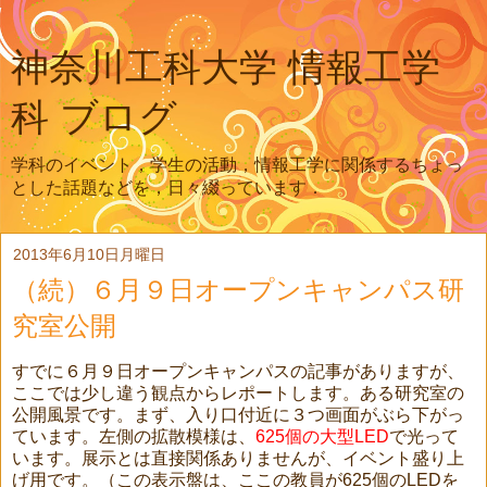
神奈川工科大学 情報工学
科 ブログ
学科のイベント，学生の活動，情報工学に関係するちょっ
とした話題などを，日々綴っています．
2013年6月10日月曜日
（続）６月９日オープンキャンパス研
究室公開
すでに６月９日オープンキャンパスの記事がありますが、
ここでは少し違う観点からレポートします。ある研究室の
公開風景です。まず、入り口付近に３つ画面がぶら下がっ
ています。左側の拡散模様は、
625個の大型LED
で光って
います。展示とは直接関係ありませんが、イベント盛り上
げ用です。（この表示盤は、ここの教員が625個のLEDを