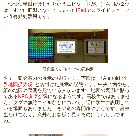
一つづつ半田付けしたというエピソードが。）右側の２つ
は、すでに旧型となってしまった
iPad
でスライドショーと
いう有効効活用です。
研究室入り口の３つの案内盤
さて、研究室内の展示の模様です。下図は、｢Androidで
世
界地図拡大鏡
｣と名付けた展示の説明です。中央で何やら、
紙の地図の裏側を見ている人がいます。地図の裏側に貼っ
てある
NFCタグ
が気になるようです。高校生ではありませ
ん。タグの無線コイルなどについて、逆に学生に説明して
いる場面もありました。その道の専門家のようです。高校
生だけでなく、意外なお客様も見えるのはうれしいです
ね。