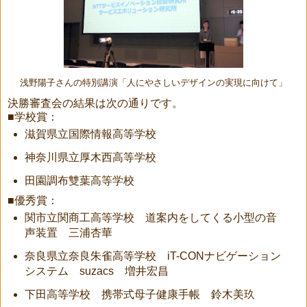
浅野陽子さんの特別講演「人にやさしいデザインの実現に向けて」
決勝審査会の結果は次の通りです。
■学校賞：
滋賀県立国際情報高等学校
神奈川県立厚木西高等学校
田園調布雙葉高等学校
■優秀賞：
関市立関商工高等学校 道案内をしてくる小型の音
声装置 三浦杏華
奈良県立奈良朱雀高等学校 iT-CONナビゲーション
システム suzacs 増井宏昌
下田高等学校 携帯式母子健康手帳 鈴木美玖