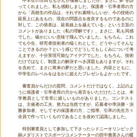
中学生の古田ももさんが優勝しましたが、まさに“夢”を語
ってくれました。私も感動しました。保護者・引率者席の方
から「高校生の作品は、それぞれ素晴らしいが、今の技術の
延長上にあるもの、現在の問題点を改良するものであるのに
対して、この発表は、延長線上を越えている」という主旨の
コメントがありました（私の理解です）。まさに、私も同感
でした。確かにいい意味で飛んでいました。もちろん、これ
でも小生、研究者技術者の端くれとして、どうやってそんな
ことできるのか？という感じでどうしてもしくみについて考
えますが、十分実現可能なアイデアでした。もちろん、技術
だけではなく、制度上の解決すべき課題もありますが。それ
を含めて、まさに将来の夢だと思いました。内容とともに、
中学生のレベルをはるかに超えたプレゼンもよかったです。
審査員からだけの質問、コメントだけではなく、上記のよ
うに保護者・引率者席の方から発言をいただけたことは、本
学教員として非常に嬉しいものがありました。コンテスト
は、主催者の工夫、努力は当然ですが、応募者や準決勝・決
勝参加者、そしてその保護者の方、ご指導、引率の先生方々
全員で作っていくものであることを改めて認識しました。
特別審査員として参加して下さったシドニーオリンピック
銅メダリストでスポーツコメンテーターの田中雅美さんの暖