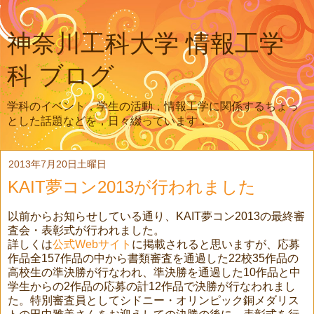
神奈川工科大学 情報工学
科 ブログ
学科のイベント，学生の活動，情報工学に関係するちょっ
とした話題などを，日々綴っています．
2013年7月20日土曜日
KAIT夢コン2013が行われました
以前からお知らせしている通り、KAIT夢コン2013の最終審
査会・表彰式が行われました。
詳しくは
公式Webサイト
に掲載されると思いますが、応募
作品全157作品の中から書類審査を通過した22校35作品の
高校生の準決勝が行なわれ、準決勝を通過した10作品と中
学生からの2作品の応募の計12作品で決勝が行なわれまし
た。特別審査員としてシドニー・オリンピック銅メダリス