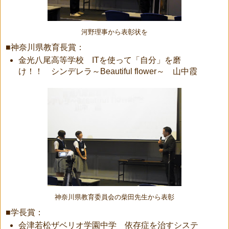
河野理事から表彰状を
■神奈川県教育長賞：
金光八尾高等学校 ITを使って「自分」を磨
け！！ シンデレラ～Beautiful flower～ 山中霞
神奈川県教育委員会の柴田先生から表彰
■学長賞：
会津若松ザベリオ学園中学 依存症を治すシステ