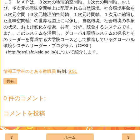
ＬＤ ＭＡＰは、３次元の地理的空間軸、１次元の時間軸、およ
び、多次元の意味空間軸上に配置される自然環境、社会環境事象を
５次元空間（３次元地理的空間軸、１次元時間軸、１次元に縮退し
た意味空間軸）の世界地図上に写像し、自然環境、社会環境の事象
の状況、および変化を検索、共有、分析、統合するシステムです。
また、このシステムを活用し、グローバル環境システムの探求とそ
のリーダーを育成する大学院コースとして推進しているグローバル
環境システムリーダー・プログラム（GESL）
（http://gesl.sfc.keio.ac.jp/)について紹介します。
情報工学科のとある教職員
時刻:
9:51
共有
0 件のコメント:
コメントを投稿
‹
›
ホーム