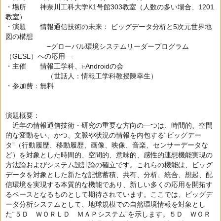
・場所 神奈川工科大学K1号館303教室（人数の多い場合、1201
教室）
・演題 情報通信技術の未来： ビッグデータ分析と5次元世界地
図の構想
−グローバル環境システムリーダープログラム
（GESL）への応用—
・主催 情報工学科、i-Androidの会
（世話人：情報工学科教授陳幸生）
・参加費：無料
演題概要：
近年の情報通信技術・研究の重要な方向の一つは、時間的、空間
的な変動をい、かつ、文脈や状況の情報を内包する“ビッグデー
タ”（行動履歴、移動履歴、画像、映像、音楽、センサーデータな
ど）を対象とした時間的、空間的、意味的、感性的連想機能実現の
方法論およびシステム設計論の確立です。これらの機能は、ビッグ
データを対象とした新たな記憶蓄積、共有、分析、統合、想起、配
信環境を実現する本質的な機能であり、新しい多くの応用を開拓す
るベースとなるものとして期待されています。ここでは、ビッグデ
ータ分析システムとして、地球規模での自然環境情報を対象とし
た“５Ｄ ＷＯＲＬＤ ＭＡＰシステム”を示します。５Ｄ ＷＯＲ