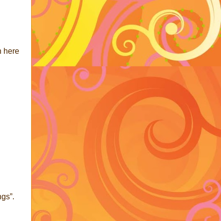
n here
ngs”.