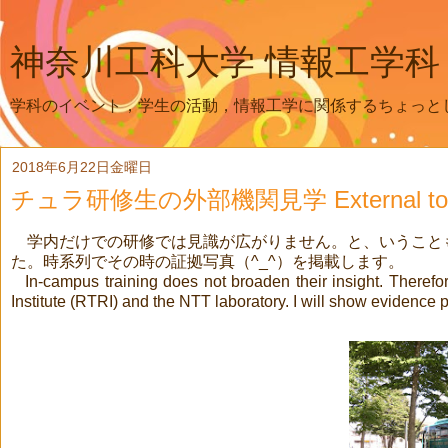
神奈川工科大学 情報工学科
学科のイベント，学生の活動，情報工学に関係するちょっと
2018年6月22日金曜日
チュラ研修生の外部機関見学 External tour of C
学内だけでの研修では見識が広がりません。と、いうこと
た。時系列でその時の証拠写真（
^_^
）を掲載します。
In-campus training does not broaden their insight. Theref
Institute (RTRI) and the NTT laboratory. I will show evidence p