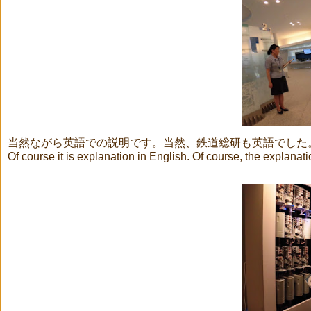
当然ながら英語での説明です。当然、鉄道総研も英語でした
Of course it is explanation in English. Of course, the explanat