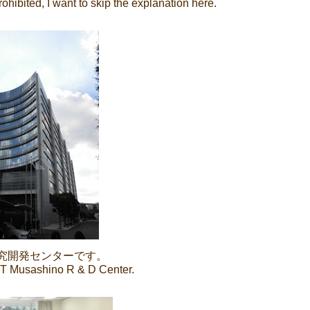
ohibited, I want to skip the explanation here.
究開発センターです。
 NTT Musashino R & D Center.