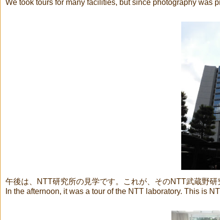
We took tours for many facilities, but since photography was pr
午後は、
NTT
研究所の見学です。これが、その
NTT
武蔵野研
In the afternoon, it was a tour of the NTT laboratory. This is