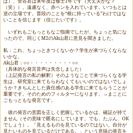
ば）、菅谷君は来年度は修士
1
年です（大丈夫かな？
（笑））。遠慮なく、赤ペンを入れています。いつもとは
逆の立場です。普段のことを“根に持っている”わけではな
いことを信じます（信じたいです）。
いずれもごもっともなご指摘でしたが、ちょっと気にな
ったので、同じく
M2
の
Ak
山君に意見を聞きました。
私：これ、ちょっときつくないか？学生が来づらくならな
いかな。
Ak
山君：○○・・・・・・・・・○○
（具体的な発言音声は失念しました）
（上記発言の私の解釈）そのようなことで来づらくなる学
生は、研究室に来てもらわなくてもいいのではないでしょ
うか？きちんとした責任感のある学生に来てもらうことが
重要です。そのためのフィルターになります。→まことに
ごもっともな発言です。
彼の発言の意図を正しく把握しているかは、確証が持て
ません（その意味で匿名にしています。でも、たぶん、
OK
でしょう）。「見えるものを見ているのではない。自分が
見たいものを見ているだけである。」という意味の発言を