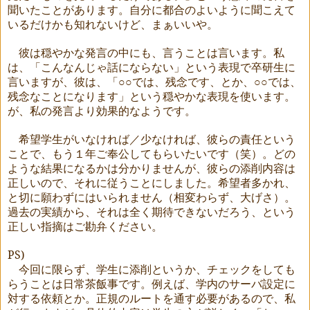
聞いたことがあります。自分に都合のよいように聞こえて
いるだけかも知れないけど、まぁいいや。
彼は穏やかな発言の中にも、言うことは言います。私
は、「こんなんじゃ話にならない」という表現で卒研生に
言いますが、彼は、「○○では、残念です、とか、○○では、
残念なことになります」という穏やかな表現を使います。
が、私の発言より効果的なようです。
希望学生がいなければ／少なければ、彼らの責任という
ことで、もう１年ご奉公してもらいたいです（笑）。どの
ような結果になるかは分かりませんが、彼らの添削内容は
正しいので、それに従うことにしました。希望者多かれ、
と切に願わずにはいられません（相変わらず、大げさ）。
過去の実績から、それは全く期待できないだろう、という
正しい指摘はご勘弁ください。
PS)
今回に限らず、学生に添削というか、チェックをしても
らうことは日常茶飯事です。例えば、学内のサーバ設定に
対する依頼とか。正規のルートを通す必要があるので、私