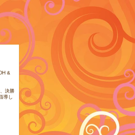
H &
4で、決勝
指導し