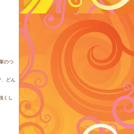
輩のつ
で、どん
強くし