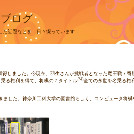
 ブログ
した話題などを，日々綴っています．
獲得しました。今現在、羽生さんが挑戦者となった竜王戦７番
(*4)
名乗る権利を得て、将棋の７タイトル
全ての永世を名乗る権
きました。神奈川工科大学の図書館らしく、コンピュータ将棋