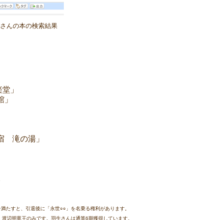
さんの本の検索結果
楽堂」
館」
宿 滝の湯」
。
を満たすと、引退後に「永世○○」を名乗る権利があります。
ろ、渡辺明竜王のみです。羽生さんは通算6期獲得しています。