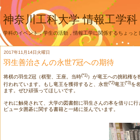
神奈川工科大学 情報工学科
学科のイベント，学生の活動，情報工学に関係するちょっと
2017年11月14日火曜日
羽生善治さんの永世7冠への期待
(*1)
将棋の羽生2冠（棋聖、王座。当時
）が竜王への挑戦権を
(*2)
(*3)
行われています。もし竜王を獲得すると、永世
竜王
を
ます。ぜひ頑張ってほしいです。
それに触発されて、大学の図書館に羽生さんの本を借りに行
ピュータ囲碁に関する書籍と一緒に並んでいます。