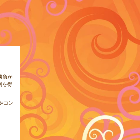
勝負が
利を得
やコン