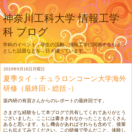
神奈川工科大学 情報工学
科 ブログ
学科のイベント，学生の活動，情報工学に関係するちょっ
とした話題などを，日々綴っています．
2019年9月16日月曜日
夏季タイ・チュラロンコーン大学海外
研修（最終回 - 総括 -）
坂内研の有賀さんからのレポートの最終回です。
さまざな経験をして本ブログで共有してくれてありがとう
ございました。ここには書ききれなかったこともたくさん
あると思います。もし機会があればそれらも含めて、後輩
にも伝えてみてください。この研修で学んだこと、体験し