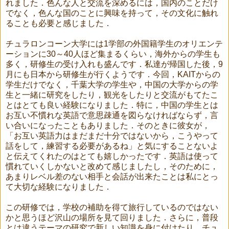
れました．色んな人と交流を深めるには，国内のことだけ
でなく，色んな国のことに興味を持って，その文化に触れ
ることも必要と感じました．
チュラロンコーン大学には1学部の外国籍学生のオリエンテ
ーションに30～40人ほど集まるくらい，海外からの学生も
多く，研修生の受け入れも盛んです．私達が帰国した後，9
月にも日本から研修生が行くようです．今回，KAITからの
学生だけでなく，千葉大学の学生や，中国の大学からの学
生と一緒に研究をしたり，観光をしたりと交流がもてたこ
とはとても良い経験になりました．特に，中国の学生とは
お互い不慣れな英語で意思疎通を図らなければならず，言
い合いになったこともありました．そのときに彼女が，
「お互い英語力はまだまだ十分ではないから，こうやって
話をして，練習する必要があるね」と気にすることないよ
と伝えてくれたのはとても嬉しかったです．英語は使って
慣れていくしかないと改めて感じましたし，そのために，
あまりレベル差のない相手と会話が出来たことは私にとっ
て大切な経験になりました．
この研修では，学校の補助を得て旅行しているのではない
かと思うほど沢山の場所を見て回りました．さらに，普段
とは違うテーマの研究で新しい知識を身に付けたり，チュ