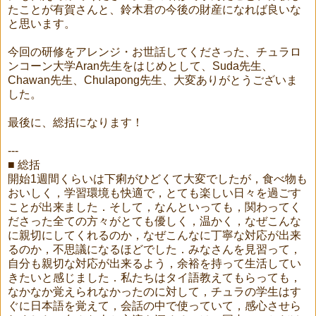
たことが有賀さんと、鈴木君の今後の財産になれば良いな
と思います。
今回の研修をアレンジ・お世話してくださった、チュラロ
ンコーン大学Aran先生をはじめとして、Suda先生、
Chawan先生、Chulapong先生、大変ありがとうございま
した。
最後に、総括になります！
---
■ 総括
開始1週間くらいは下痢がひどくて大変でしたが，食べ物も
おいしく，学習環境も快適で，とても楽しい日々を過ごす
ことが出来ました．そして，なんといっても，関わってく
ださった全ての方々がとても優しく，温かく，なぜこんな
に親切にしてくれるのか，なぜこんなに丁寧な対応が出来
るのか，不思議になるほどでした．みなさんを見習って，
自分も親切な対応が出来るよう，余裕を持って生活してい
きたいと感じました．私たちはタイ語教えてもらっても，
なかなか覚えられなかったのに対して，チュラの学生はす
ぐに日本語を覚えて，会話の中で使っていて，感心させら