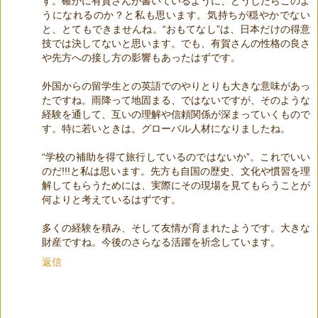
す。確かに有賀さんが書いているように、どうしたらこのよ
うになれるのか？と私も思います。気持ちが穏やかでない
と、とてもできませんね。“おもてなし”は、日本だけの得意
技では決してないと思います。でも、有賀さんの性格の良さ
や先方への接し方の影響もあったはずです。
外国からの留学生との英語でのやりとりも大きな意味があっ
たですね。雨降って地固まる、ではないですが、そのような
経験を通して、互いの理解や信頼関係が深まっていくもので
す。特に若いときは。グローバル人材になりましたね。
“学校の補助を得て旅行しているのではないか”。これでいい
のだ!!!と私は思います。先方も自国の歴史、文化や慣習を理
解してもらうためには、実際にその現場を見てもらうことが
何よりと考えているはずです。
多くの経験を積み、そして友情が育まれたようです。大きな
財産ですね。今後のさらなる活躍を祈念しています。
返信