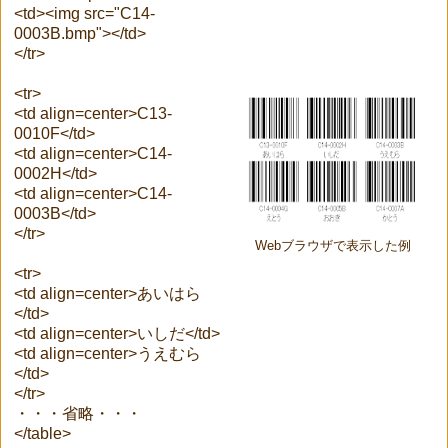
<td><img src="C14-
0003B.bmp"></td>
</tr>
<tr>
<td align=center>C13-
0010F</td>
<td align=center>C14-
0002H</td>
<td align=center>C14-
0003B</td>
</tr>
Webブラウザで表示した例
<tr>
<td align=center>あいはら
</td>
<td align=center>いしだ</td>
<td align=center>うえむら
</td>
</tr>
・・・省略・・・
</table>