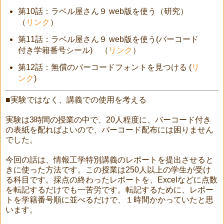
第10話：ラベル屋さん９ web版を使う（研究）
（
リンク
）
第11話：ラベル屋さん９ web版を使う(バーコード
付き学籍番号シール) （
リンク
）
第12話：無償のバーコードフォントを見つける (
リ
ンク
)
■実験ではなく、講義での使用を考える
実験は3時間の授業の中で、20人程度に、バーコード付き
の表紙を配ればよいので、バーコード配布には困りません
でした。
今回の話は、情報工学特別講義のレポートを提出させると
きに使った方法です。この授業は250人以上の学生が受け
る科目です。採点の終わったレポートを、Excelなどに点数
を転記するだけでも一苦労です。転記するために、レポー
トを学籍番号順に並べるだけで、１時間かかっていたと思
います。