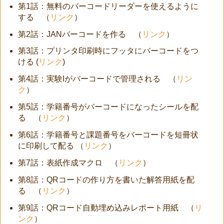
第1話：無料のバーコードリーダーを使えるように
する （
リンク
）
第2話：JANバーコードを作る （
リンク
）
第3話：プリンタ印刷時にフッタにバーコードをつ
ける (
リンク
)
第4話：実験Iがバーコードで管理される （
リン
ク
）
第5話：学籍番号がバーコードになったシールを配
る （
リンク
）
第6話：学籍番号と課題番号をバーコードを短冊状
に印刷して配る （
リンク
）
第7話：表紙作成マクロ （
リンク
）
第8話：QRコードの作り方を書いた解答用紙を配
る （
リンク
）
第9話：QRコード自動埋め込みレポート用紙 （
リ
ンク
）