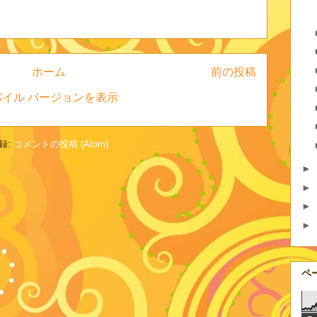
ホーム
前の投稿
バイル バージョンを表示
録:
コメントの投稿 (Atom)
►
►
►
►
ペ