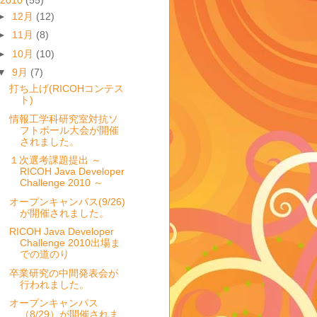
►
12月
(12)
►
11月
(8)
►
10月
(10)
▼
9月
(7)
打ち上げ(RICOHコンテス
ト)
情報工学科研究室対抗ソ
フトボール大会が開催
されました。
１次選考課題提出 ～
RICOH Java Developer
Challenge 2010 ～
オープンキャンパス(9/26)
が開催されました。
RICOH Java Developer
Challenge 2010出場ま
での道のり
卒業研究の中間発表会が
行われました。
オープンキャンパス
（8/29）が開催されま