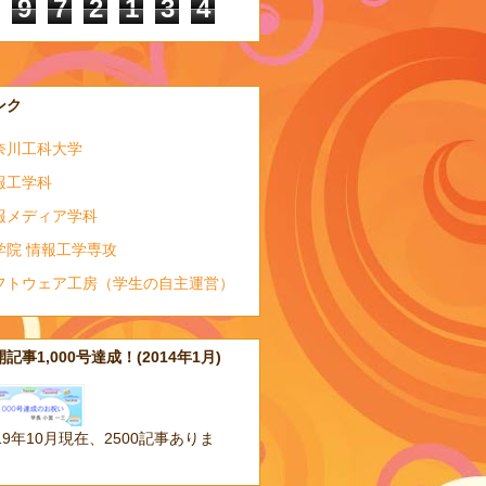
9
7
2
1
3
4
ンク
奈川工科大学
報工学科
報メディア学科
学院 情報工学専攻
フトウェア工房（学生の自主運営）
記事1,000号達成！(2014年1月)
19年10月現在、2500記事ありま
。