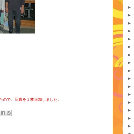
►
►
►
►
►
►
►
►
►
►
►
►
たので、写真を１枚追加しました。
►
►
►
►
▼