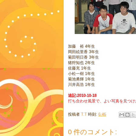
加藤 裕 4年生
岡田絵里香 3年生
菊田明日香 3年生
猪狩知也 2年生
佐藤充 1年生
小松一樹 1年生
菊池勇輝 1年生
川井高浩 1年生
追記:2010-10-18
打ち合わせ風景で、よい写真を見つけ
投稿者
T.T
時刻:
6:46
0 件のコメント: