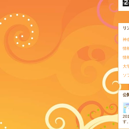
2
リ
神
情
情
大
ソ
公開
20
す