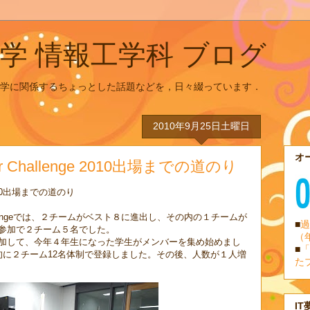
学 情報工学科 ブログ
学に関係するちょっとした話題などを，日々綴っています．
2010年9月25日土曜日
オ
oper Challenge 2010出場までの道のり
e 2010出場までの道のり
r Challengeでは、２チームがベスト８に進出し、その内の１チームが
■
過
参加で２チーム５名でした。
（
加して、今年４年生になった学生がメンバーを集め始めまし
■
「
旬に２チーム12名体制で登録しました。その後、人数が１人増
た
IT