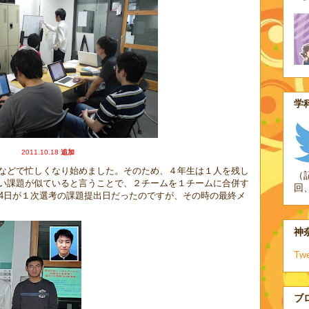
学科
2011.10.18
追加
などで忙しくなり始めました。そのため、４年生は１人を残し
（
い課題が似ていると言うことで、２チームを１チームに合併す
回
24日が１次選考の課題提出日だったのですが、その時の最終メ
神奈
Tw
ブ