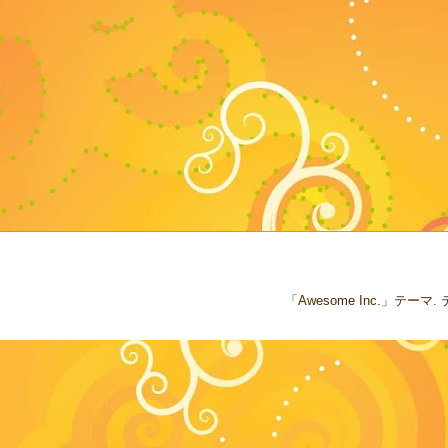
「Awesome Inc.」テー