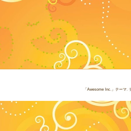
「Awesome Inc.」テー