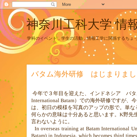
神奈川工科大学 情
学科のイベント，学生の活動，情報工学に関係するちょ
バタム海外研修 はじまりまし
今年で３年目を迎えた、インドネシア バタ
International Batam
）での海外研修ですが、今
は、初日の模様を写真のアップの形で。単な
何らかの意味は十分あると思います。K野先
言わないように。
In overseas training at Batam International Uni
Batam) in Indonesia, which becomes third times 