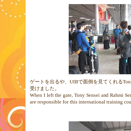
ゲートを出るや、
UIB
で面倒を見てくれる
Ton
受けました。
When I left the gate, Tony Sensei and Rahmi S
are responsible for this international training cou