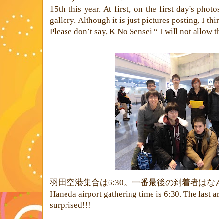
15th this year. At first, on the first day's pho
gallery.
Although it is just pictures posting, I thi
Please don’t say, K No Sensei “ I will not allow t
羽田空港集合は
6:30
。一番最後の到着者はな
Haneda airport gathering time is 6:30. The last ar
surprised!!!