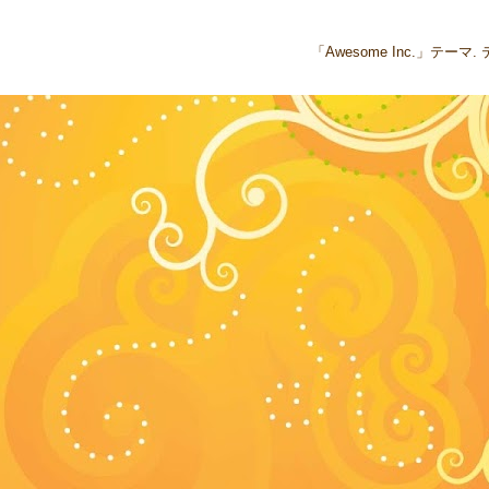
「Awesome Inc.」テー