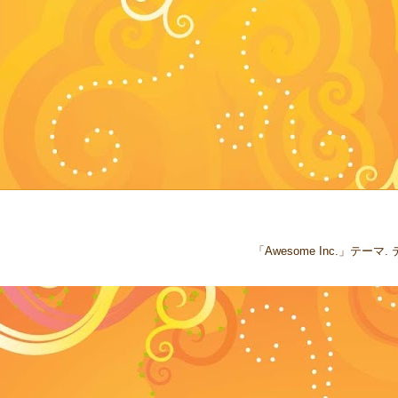
「Awesome Inc.」テー