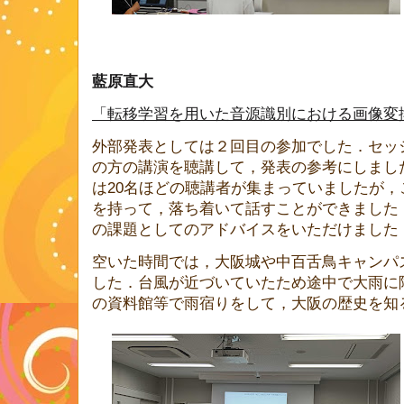
藍原直大
「転移学習を用いた音源識別における画像変
外部発表としては２回目の参加でした．セッ
の方の講演を聴講して，発表の参考にしまし
は
20
名ほどの聴講者が集まっていましたが，
を持って，落ち着いて話すことができました
の課題としてのアドバイスをいただけました
空いた時間では，大阪城や中百舌鳥キャンパ
した．台風が近づいていたため途中で大雨に
の資料館等で雨宿りをして，大阪の歴史を知