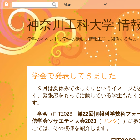
神奈川工科大学 情
学科のイベント，学生の活動，情報工学に関係するちょ
学会で発表してきました
９月は夏休みでゆっくりというイメージが
く、緊張感をもって活動している学生もたく
す。
学会（
FIT2023
第
22
回情報科学技術フォ
信学会ソサエティ大会
2023
（
リンク
））に参
こでは、その模様を紹介します。