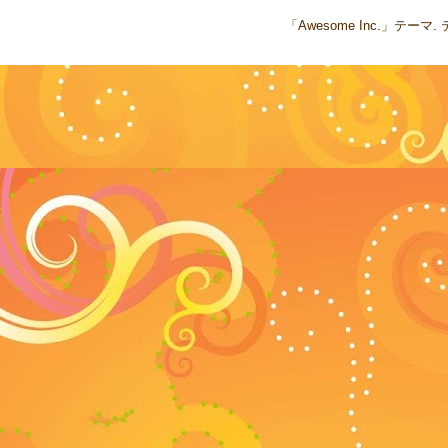
「Awesome Inc.」テー