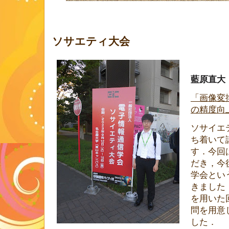
ソサエティ大会
藍原直大
「画像変
の精度向
ソサイエ
ち着いて
す．今回
だき，今
学会とい
きました
を用いた
問を用意
した．