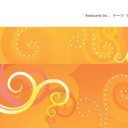
「Awesome Inc.」テー